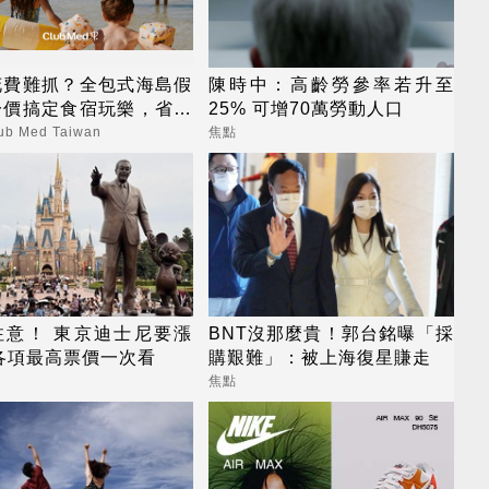
花費難抓？全包式海島假
陳時中：高齡勞參率若升至
一價搞定食宿玩樂，省錢
25% 可增70萬勞動人口
心！
b Med Taiwan
焦點
注意！ 東京迪士尼要漲
BNT沒那麼貴！郭台銘曝「採
各項最高票價一次看
購艱難」：被上海復星賺走
焦點