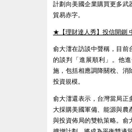
計劃向美國企業購買更多武
貿易赤字。
★【理財達人秀】投信開鍘 
俞大㵢在訪談中聲稱，目前
的談判「進展順利」。他進
施，包括相應調降關稅、消
投資規模。
俞大㵢還表示，台灣當局正
大採購美國軍備、能源與農
與投資佈局的雙軌策略。俞
擴增計劃，將成為平衡雙邊