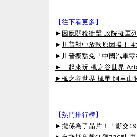
【往下看更多】
►
因應關稅衝擊 政院擬匡列
►
川普對中放軟原因曝！ 
►
川普擬豁免「中國汽車零
►一起來玩 楓之谷世界 Arta
►楓之谷世界 楓星 阿里山
【熱門排行榜】
►
攏係為了晶片！「斷交19