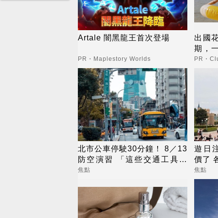
Artale 闇黑龍王首次登場
出國
期，
更省
PR・Maplestory Worlds
PR・Clu
北市公車停駛30分鐘！ 8／13
遊日
防空演習 「這些交通工具」
價了 
全面管制
焦點
焦點