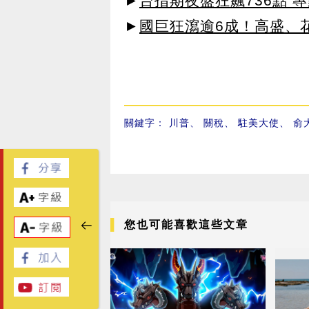
►
台指期夜盤狂飆736點 專
►
國巨狂瀉逾6成！高盛、
關鍵字：
川普
、
關稅
、
駐美大使
、
俞
您也可能喜歡這些文章