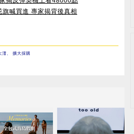
家揭反彈契機上看48000點
花旗喊買進 專家揭背後真相
大㵢
、
擴大採購