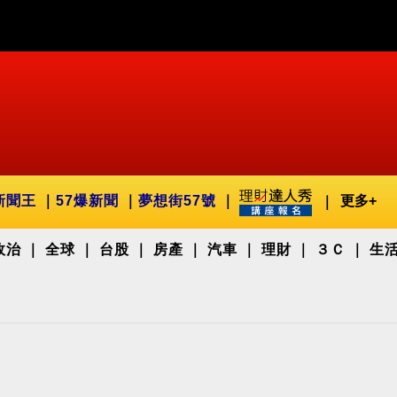
新聞王
57爆新聞
夢想街57號
更多+
政治
全球
台股
房產
汽車
理財
３Ｃ
生