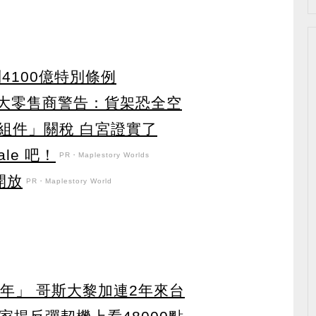
4100億特別條例
4大零售商警告：貨架恐全空
組件」關稅 白宮證實了
le 吧！
PR・Maplestory Worlds
開放
PR・Maplestory World
年」 哥斯大黎加連2年來台