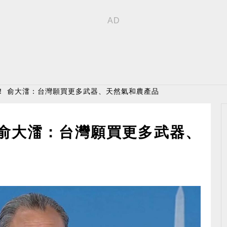
！ 俞大㵢：台灣願買更多武器、天然氣和農產品
 俞大㵢：台灣願買更多武器、