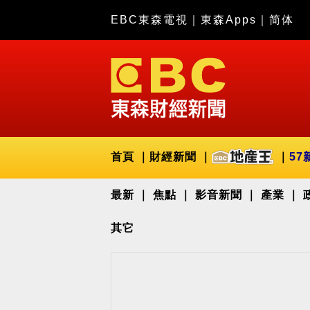
EBC東森電視
｜
東森Apps
｜
简体
首頁
財經新聞
57
最新
焦點
影音新聞
產業
其它