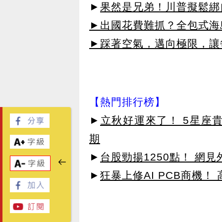
►
果然是兄弟！川普擬鬆綁
►出國花費難抓？全包式海島
►踩著空氣，邁向極限，讓
【熱門排行榜】
►
立秋好運來了！ 5星座
期
►
台股勁揚1250點！ 網
►
狂暴上修AI PCB商機