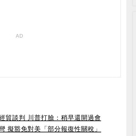
經貿談判 川普打臉：稍早還開過會
彎 擬豁免對美「部分報復性關稅」