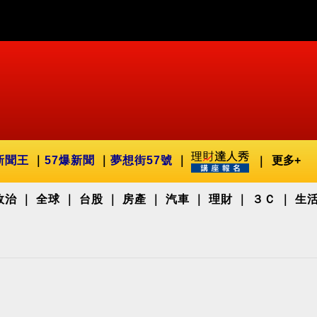
新聞王
57爆新聞
夢想街57號
更多+
政治
全球
台股
房產
汽車
理財
３Ｃ
生