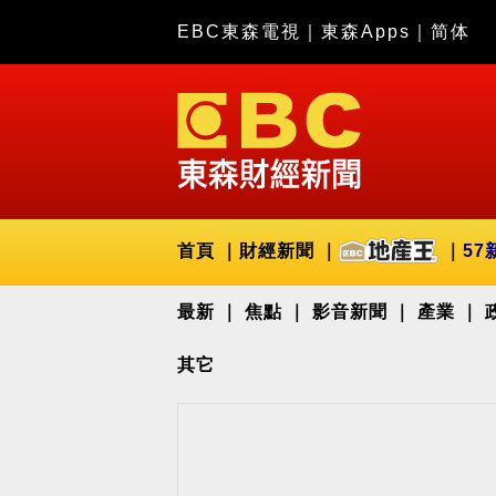
EBC東森電視
｜
東森Apps
｜
简体
首頁
財經新聞
57
最新
焦點
影音新聞
產業
其它