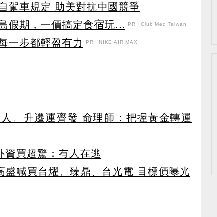
自駕車規定 助美對抗中國競爭
假期，一價搞定食宿玩...
PR・Club Med Taiwan
每一步都輕盈有力
PR・NIKE AIR MAX
貴人、升遷運齊發 命理師：把握黃金轉運
見外資買超驚：有人在逃
！ 高盛喊買台燿、臻鼎、台光電 目標價曝光