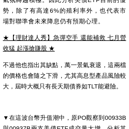
勢，除了有高達6%的殖利率外，也代表市
場對聯準會未來降息仍有預期心理。
★【理財達人秀】急彈空手 還能補救 七月營
收猛 起漲搶賺股
★
不過他也指出其缺點，萬一景氣衰退，這兩檔
的價格也會隨之下滑，尤其高息型產品風險較
大，屆時大概只有長天期債券如TLT能避險。
▼在這波台幣升值潮中，原PO觀察到00933B
與00937B兩支美債ETF成交量大增，分析其