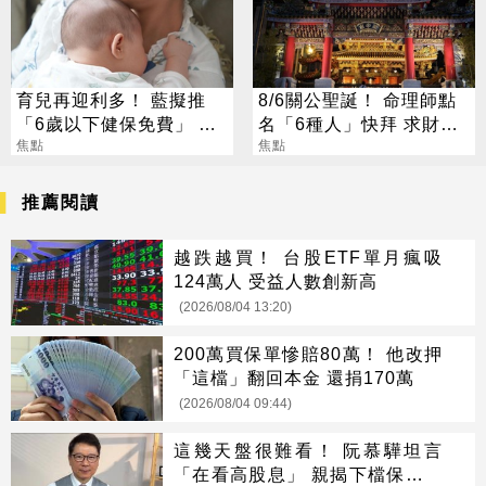
育兒再迎利多！ 藍擬推
8/6關公聖誕！ 命理師點
「6歲以下健保免費」 每
名「6種人」快拜 求財求
年減輕近萬元負擔
焦點
職保平安
焦點
推薦閱讀
越跌越買！ 台股ETF單月瘋吸
124萬人 受益人數創新高
(2026/08/04 13:20)
200萬買保單慘賠80萬！ 他改押
「這檔」翻回本金 還捐170萬
(2026/08/04 09:44)
這幾天盤很難看！ 阮慕驊坦言
「在看高股息」 親揭下檔保護真