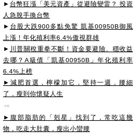
►
台幣狂漲「美元資產」從避險變雷？ 投資
人急脫手換台幣
►
台股大跌900多點免驚 凱基00950B御風
上漲！年化殖利率6.4%傲視群雄
►
川普關稅重拳不斷！資金要避險、穩收益
去哪？A級債「凱基00950B」年化殖利率
6.4%上榜
►減肥首選，檸檬加它，堅持一週，腰細
了，瘦到你懷疑人生
PR
►腹部脂肪的「剋星」找到了，常吃這幾
物，吃走大肚囊，瘦出小蠻腰