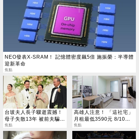
NEO發表X-SRAM！ 記憶體密度飆5倍 施振榮：半導體
迎新革命
焦點
台玻夫人長子驟逝震撼！
高雄人注意！ 「這社宅」
母子失散13年 被前夫騙
月租最低3590元 8/10起
「愛兒已夭折」
焦點
放申請
焦點