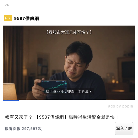
PR
9597借錢網
PR
ads by popIn
帳單又來了？ 【9597借錢網】臨時補生活資金就是快！
深入了解
觀看次數 297,597次