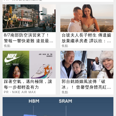
8/7南部防空演習來了！
台玻夫人長子輕生 傳遺孀
警報一響快避難 違規最高
放棄繼承房產 譚以欣：不
開罰15萬
焦點
實內容二次傷害
焦點
踩著空氣，邁向極限，讓
郭台銘婚姻風波傳「破
每一步都輕盈有力
冰」！ 曾馨瑩身體亮紅燈
PR・NIKE AIR MAX
18年婚姻驚傳出現轉機
焦點