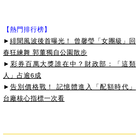
【熱門排行榜】
►
緋聞風波後首曝光！ 曾馨瑩「女團級」回
春狂練舞 郭董獨自公園散步
►
彩券百萬大獎誰在中？財政部：「這類
人」占逾6成
►
告別價格戰！ 記憶體進入「配額時代」
台廠核心指標一次看