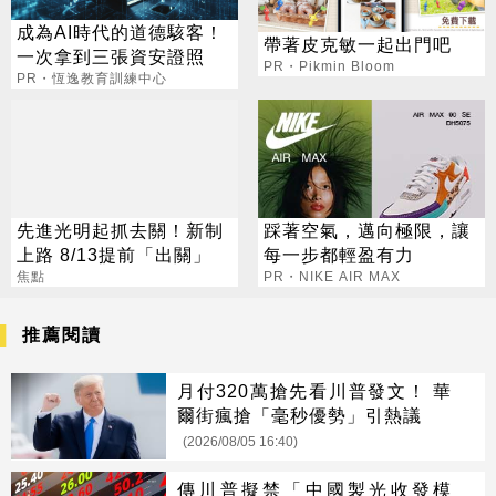
成為AI時代的道德駭客！
帶著皮克敏一起出門吧
一次拿到三張資安證照
PR・Pikmin Bloom
PR・恆逸教育訓練中心
先進光明起抓去關！新制
踩著空氣，邁向極限，讓
上路 8/13提前「出關」
每一步都輕盈有力
焦點
PR・NIKE AIR MAX
推薦閱讀
月付320萬搶先看川普發文！ 華
爾街瘋搶「毫秒優勢」引熱議
(2026/08/05 16:40)
傳川普擬禁「中國製光收發模