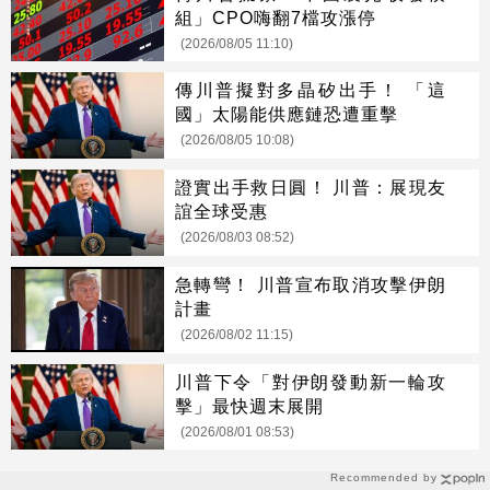
組」CPO嗨翻7檔攻漲停
(2026/08/05 11:10)
傳川普擬對多晶矽出手！ 「這
國」太陽能供應鏈恐遭重擊
(2026/08/05 10:08)
證實出手救日圓！ 川普：展現友
誼全球受惠
(2026/08/03 08:52)
急轉彎！ 川普宣布取消攻擊伊朗
計畫
(2026/08/02 11:15)
川普下令「對伊朗發動新一輪攻
擊」最快週末展開
(2026/08/01 08:53)
Recommended by