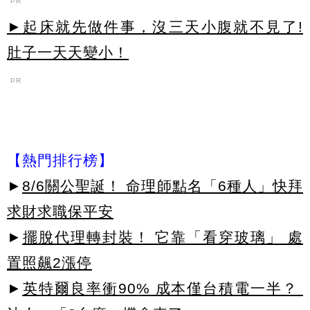
PR
►起床就先做件事，沒三天小腹就不見了!
肚子一天天變小！
PR
【熱門排行榜】
►
8/6關公聖誕！ 命理師點名「6種人」快拜
求財求職保平安
►
擺脫代理轉封裝！ 它靠「看穿玻璃」 處
置照飆2漲停
►
英特爾良率衝90% 成本僅台積電一半？