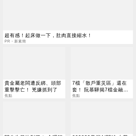
超有感！起床做一下，肚肉直接縮水！
PR・新素簡
貴金屬老闆遭反綁、頭部
7檔「散戶重災區」還在
重擊擊亡！ 兇嫌抓到了
套！ 阮慕驊揭7檔金融股
焦點
最抗跌
焦點