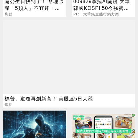
關公生日快到了！ 命理師
009829掌握AI關鍵 大華
曝「5類人」不宜拜：求
韓國KOSPI 50今強勢開
偏財、做這些事反招禍
焦點
募
PR・大華銀全能行銷方案
標普、道瓊再創新高！ 美股連5日大漲
焦點