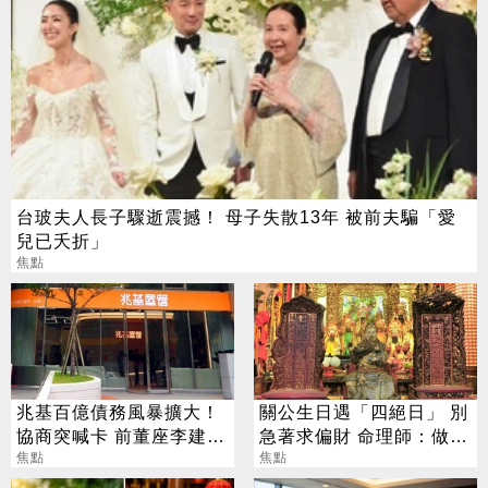
台玻夫人長子驟逝震撼！ 母子失散13年 被前夫騙「愛
兒已夭折」
焦點
兆基百億債務風暴擴大！
關公生日遇「四絕日」 別
協商突喊卡 前董座李建成
急著求偏財 命理師：做1
遭檢調搜索
焦點
事更有效
焦點