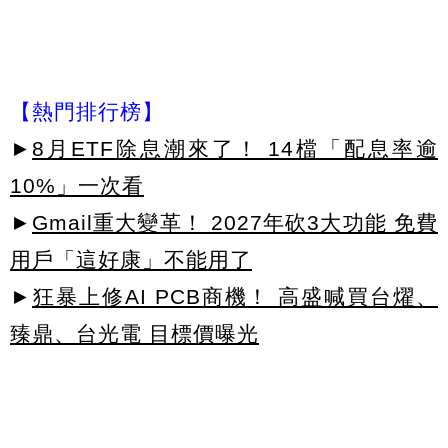
【熱門排行榜】
►
8月ETF除息潮來了！ 14檔「配息率逾
10%」一次看
►
Gmail重大變革！ 2027年砍3大功能 免費
用戶「這好康」不能用了
►
狂暴上修AI PCB商機！ 高盛喊買台燿、
臻鼎、台光電 目標價曝光