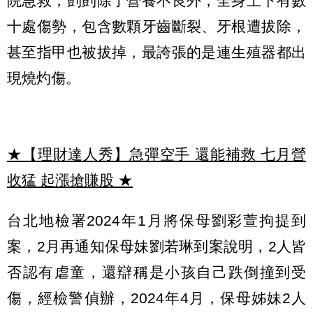
院急救，剴剴除了營養不良外，全身上下有數
十處傷勢，包含數顆牙齒斷裂、牙根遭拔除，
甚至指甲也被拔掉，最誇張的是連生殖器都出
現燒灼傷。
★【理財達人秀】急彈空手 還能補救 七月營
收猛 起漲搶賺股
★
台北地檢署2024年1月將保母劉彩萱拘提到
案，2月再通知保母妹劉若琳到案說明，2人皆
否認有虐童，還辯稱是小孩自己跌倒撞到受
傷，經檢警偵辦，2024年4月，保母姊妹2人