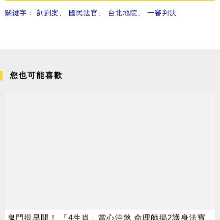
關鍵字：
剴剴案
、
國民法官
、
台北地院
、
一審判決
您也可能喜歡
鬼門提早開！ 「4生肖」當心沖煞 命理師揭2護身法寶