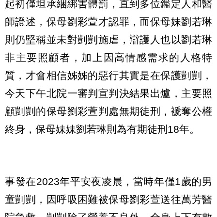
起初僅坦承綑綁害體罰，直到多位鑑定人和醫
師證述，保母劉彩萱才認罪，而保母妹劉若琳
則仍堅稱並未對剴剴施虐，辯護人也以劉若琳
非主要照顧者，加上因高情感需求的人格特
質，才會相信姊姊的惡行其實是在保護剴剴，
今天下午北院一審判宣判決結果出爐，主要照
顧剴剴的保母劉彩萱判處無期徒刑，褫奪公權
終身，保母妹妹劉若琳則為有期徒刑18年。
事發在2023年平安夜凌晨，當時年僅1歲的男
童剴剴，因呼吸困難被保母劉彩萱送往萬芳醫