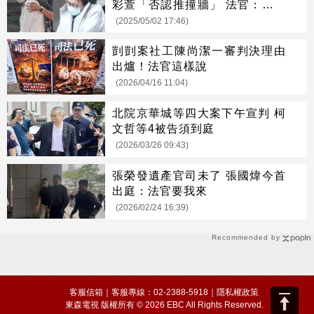
彩萱「否認推撞牆」 法官：那認
什麼罪
(2025/05/02 17:46)
剴剴案社工陳尚潔一審判決理由
出爐！法官這樣說
(2026/04/16 11:04)
北院京華城等四大案下午宣判 柯
文哲等4被告須到庭
(2026/03/26 09:43)
張榮發遺產官司未了 張國煒今首
出庭：法官要我來
(2026/02/24 16:39)
Recommended by
客服信箱
｜客服專線：02-2388-5918｜
隱私權政策
東森電視 版權所有 © 2026 EBC All Rights Reserved.