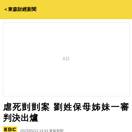
＜東森財經新聞
虐死剴剴案 劉姓保母姊妹一審
判決出爐
2025/05/13 14:43
東森新聞