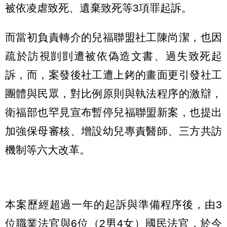
被依凌虐致死、遺棄致死等3項罪起訴。
而當初負責轉介的兒福聯盟社工陳尚潔，也因
疏於訪視剴剴遭被依偽造文書、過失致死起
訴，而，案發後社工遭上銬的畫面更引發社工
團體與民眾，對比例原則與執法程序的激辯，
衛福部也罕見宣布暫停兒福聯盟新案，也提出
加強保母審核、增設幼兒專責醫師、三方共訪
機制等六大改革。
本案歷經超過一年的起訴與準備程序後，由3
位職業法官與6位（2男4女）國民法官，於今