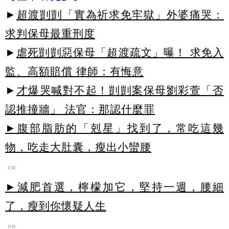
►
超渡剴剴「實為祈求免牢獄」外婆痛哭：
求判保母最重刑度
►
虐死剴剴惡保母「超渡疏文」曝！ 求免入
監、高額賠償 律師：有悔意
►
才爆哭喊對不起！剴剴案保母劉彩萱「否
認推撞牆」 法官：那認什麼罪
►腹部脂肪的「剋星」找到了，常吃這幾
物，吃走大肚囊，瘦出小蠻腰
PR
►減肥首選，檸檬加它，堅持一週，腰細
了，瘦到你懷疑人生
PR