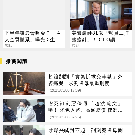
下半年誰最會吸金？ 「4
美銀豪砸81億「幫員工打
大金質體系」曝光 3生肖
瘦瘦針」！ CEO讚：一
偏財旺到「錢自己找上
焦點
項值得的投資
焦點
門」
推薦閱讀
超渡剴剴「實為祈求免牢獄」外
婆痛哭：求判保母最重刑度
(2025/05/06 17:09)
虐死剴剴惡保母「超渡疏文」
曝！ 求免入監、高額賠償 律師：
有悔意
(2025/05/06 09:26)
才爆哭喊對不起！剴剴案保母劉