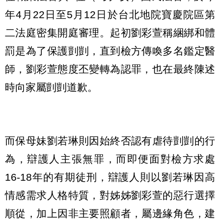
年4月22日至5月12日於台北地院寶慶院區第
二法庭密集開庭審理。起初劉彩萱稱綑綁和體
罰是為了保護剴剴，直到檢方傳喚多名鑑定醫
師，劉彩萱態度丕變轉為認罪，也在最終陳述
時向家屬剴剴道歉。
而保母妹劉若琳則因始終否認有虐待剴剴的行
為，辯護人主張無罪，而即便面對檢方求處
16-18年的有期徒刑，辯護人則以劉若琳因高
情感需求人格特質，對姊姊劉彩萱的惡行選擇
順從，加上因非主要照顧者，屬邊緣角色，建