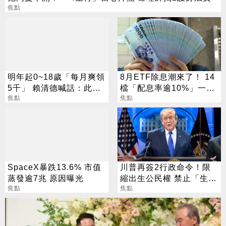
焦點
明年起0~18歲「每月爽領
8月ETF除息潮來了！ 14
5千」 賴清德喊話：此時
檔「配息率逾10%」一次
不生待何時
焦點
看
焦點
SpaceX暴跌13.6% 市值
川普再簽2行政命令！限
蒸發逾7兆 原因曝光
縮出生公民權 禁止「生育
焦點
旅遊」
焦點