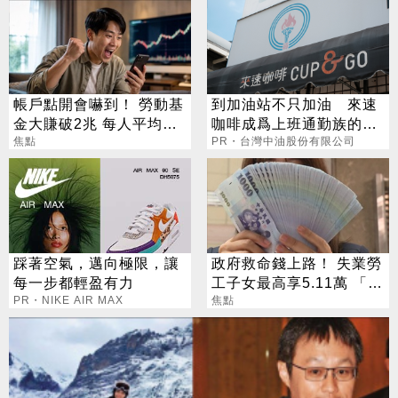
帳戶點開會嚇到！ 勞動基
到加油站不只加油 來速
金大賺破2兆 每人平均發
咖啡成爲上班通勤族的新
財11萬
焦點
選擇
PR・台灣中油股份有限公司
踩著空氣，邁向極限，讓
政府救命錢上路！ 失業勞
每一步都輕盈有力
工子女最高享5.11萬 「雙
PR・NIKE AIR MAX
軌補助」一次看懂
焦點