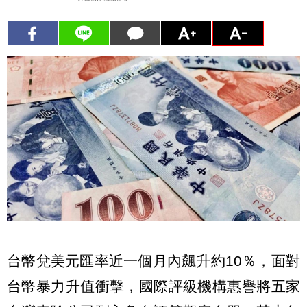
台幣兌美元匯率近一個月內飆升約10％，面對
台幣暴力升值衝擊，國際評級機構惠譽將五家