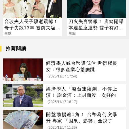
台玻夫人長子驟逝震撼！
刀火失言警報！ 唐綺陽曝
母子失散13年 被前夫騙
本週星座運勢 雙子有好消
「愛兒已夭折」
焦點
息、獅子談判順利
焦點
推薦閱讀
經濟學人喊台幣遭低估 尹衍樑長
女：很多產業心驚膽跳
(2025/11/17 17:54)
經濟學人「嚇台連續劇」不停上
演！ 謝金河：上封面沒一次好的
(2025/11/17 16:17)
開盤勁揚逾1角！ 台幣為何突暴
升 專家 「因果、影響」全說了
(2025/11/17 11:29)