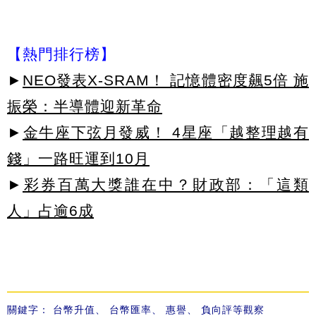
【熱門排行榜】
►
NEO發表X-SRAM！ 記憶體密度飆5倍 施
振榮：半導體迎新革命
►
金牛座下弦月發威！ 4星座「越整理越有
錢」一路旺運到10月
►
彩券百萬大獎誰在中？財政部：「這類
人」占逾6成
關鍵字：
台幣升值
、
台幣匯率
、
惠譽
、
負向評等觀察