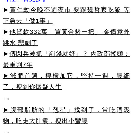
►
黃仁勳今晚不迺夜市 要跟魏哲家吃飯 等
下急去「做1事」
►
他貸款332萬「買黃金賭一把」 金價意外
跳水 悲劇了
►
傳閃兵被抓「罰錢就好」？ 內政部搖頭：
最重判7年
►減肥首選，檸檬加它，堅持一週，腰細
了，瘦到你懷疑人生
PR
►腹部脂肪的「剋星」找到了，常吃這幾
物，吃走大肚囊，瘦出小蠻腰
PR