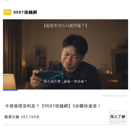
9597借錢網
PR
ads by popIn
卡債循環滾利息？【9597借錢網】3步驟快速借！
深入了解
觀看次數 163,769次