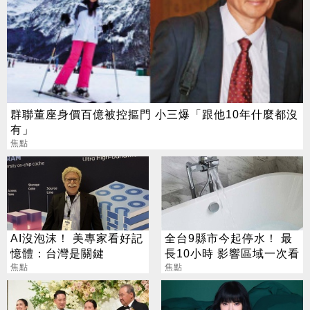
群聯董座身價百億被控摳門 小三爆「跟他10年什麼都沒
有」
焦點
AI沒泡沫！ 美專家看好記
全台9縣市今起停水！ 最
憶體：台灣是關鍵
長10小時 影響區域一次看
焦點
焦點