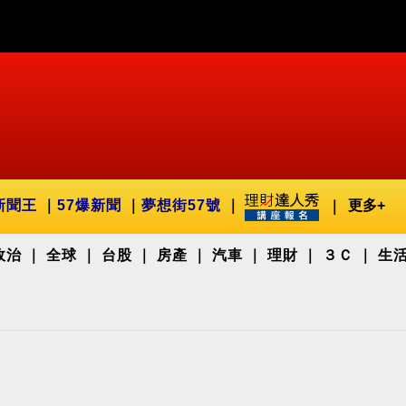
新聞王
57爆新聞
夢想街57號
更多+
政治
全球
台股
房產
汽車
理財
３Ｃ
生