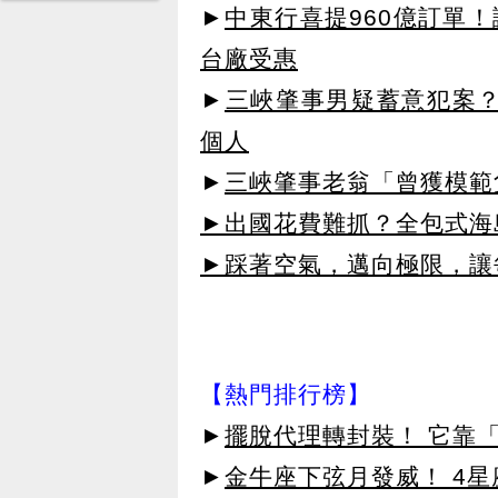
►
中東行喜提960億訂單
台廠受惠
►
三峽肇事男疑蓄意犯案？
個人
►
三峽肇事老翁「曾獲模範
►出國花費難抓？全包式海島
►踩著空氣，邁向極限，讓
【熱門排行榜】
►
擺脫代理轉封裝！ 它靠「
►
金牛座下弦月發威！ 4