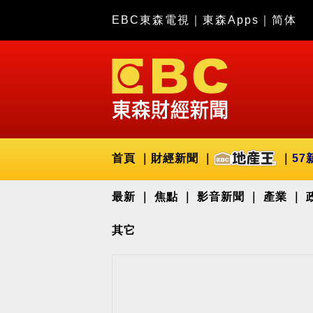
EBC東森電視
｜
東森Apps
｜
简体
首頁
財經新聞
57
最新
焦點
影音新聞
產業
其它