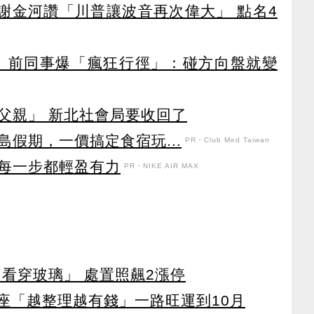
！謝金河讚「川普讓波音再次偉大」 點名4
 前同事爆「瘋狂行徑」：碰方向盤就變
父親」 新北社會局要收回了
假期，一價搞定食宿玩...
PR・Club Med Taiwan
每一步都輕盈有力
PR・NIKE AIR MAX
看穿玻璃」 處置照飆2漲停
星座「越整理越有錢」一路旺運到10月