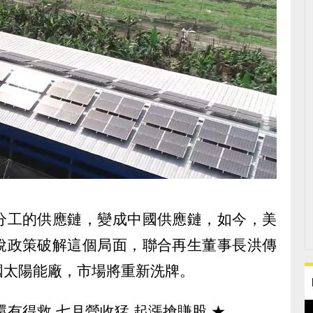
分工的供應鏈，變成中國供應鏈，如今，美
稅政策破解這個局面，聯合再生董事長洪傳
國太陽能廠，市場將重新洗牌。
還有得救 七月營收猛 起漲搶賺股
★