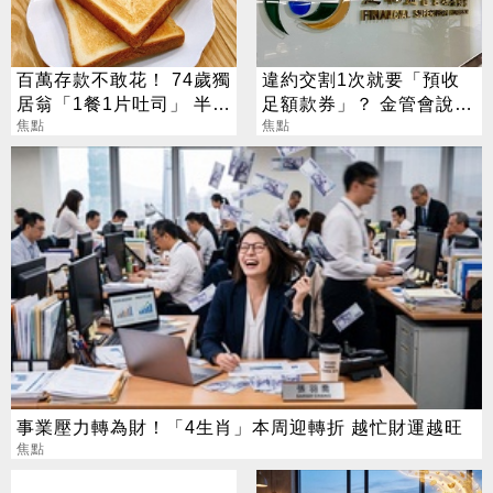
百萬存款不敢花！ 74歲獨
違約交割1次就要「預收
居翁「1餐1片吐司」 半年
足額款券」？ 金管會說話
暴瘦嚇壞女兒
焦點
了
焦點
事業壓力轉為財！「4生肖」本周迎轉折 越忙財運越旺
焦點