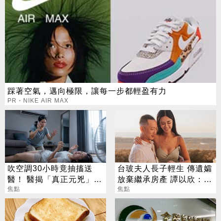
踩著空氣，邁向極限，讓每一步都輕盈有力
PR・NIKE AIR MAX
吹空調30小時竟抽搐送
台玻夫人長子輕生 傳遺孀
醫！ 醫揭「真正元兇」：
放棄繼承房產 譚以欣：不
不是冷氣
焦點
實內容二次傷害
焦點