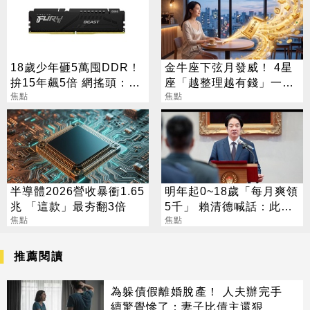
18歲少年砸5萬囤DDR！
金牛座下弦月發威！ 4星
拚15年飆5倍 網搖頭：會
座「越整理越有錢」一路
報廢
焦點
旺運到10月
焦點
半導體2026營收暴衝1.65
明年起0~18歲「每月爽領
兆 「這款」最夯翻3倍
5千」 賴清德喊話：此時
焦點
不生待何時
焦點
推薦閱讀
為躲債假離婚脫產！ 人夫辦完手
續驚覺慘了：妻子比債主還狠