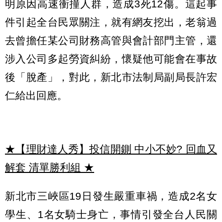
明原因高速衝撞人群，造成3死12傷。這起事
件引起全台民眾關注，就有網友挖出，老翁過
去曾擔任某公司財務高管與會計部門主管，還
涉入公司多起勞資糾紛，懷疑他可能會在事故
後「脫產」，對此，新北市法制局副局長許宏
仁給出回應。
★【理財達人秀】投信開鍘 中小不妙? 回血又
解套 清單勝利組
★
新北市三峽區19日發生嚴重車禍，造成2名女
學生、1名女騎士身亡，事情引發全台人民關