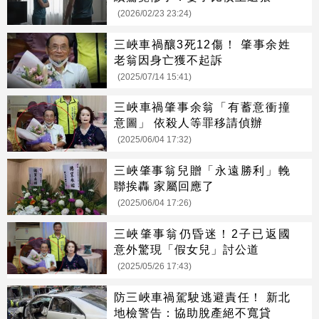
(2026/02/23 23:24)
三峽車禍釀3死12傷！ 肇事余姓
老翁因身亡獲不起訴
(2025/07/14 15:41)
三峽車禍肇事余翁「有蓄意衝撞
意圖」 依殺人等罪移請偵辦
(2025/06/04 17:32)
三峽肇事翁兒贈「永遠勝利」輓
聯挨轟 家屬回應了
(2025/06/04 17:26)
三峽肇事翁仍昏迷！2子已返國
意外驚現「假女兒」討公道
(2025/05/26 17:43)
防三峽車禍駕駛逃避責任！ 新北
地檢警告：協助脫產絕不寬貸