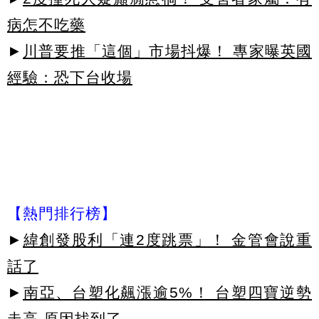
病怎不吃藥
►
川普要推「這個」市場抖爆！ 專家曝英國
經驗：恐下台收場
【熱門排行榜】
►
緯創發股利「連2度跳票」！ 金管會說重
話了
►
南亞、台塑化飆漲逾5%！ 台塑四寶逆勢
走高 原因找到了