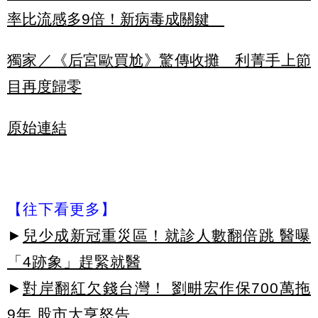
率比流感多9倍！新病毒成關鍵
獨家／《后宮歐買尬》驚傳收攤 利菁手上節
目再度歸零
原始連結
【往下看更多】
►
兒少成新冠重災區！就診人數翻倍跳 醫曝
「4跡象」趕緊就醫
►
對岸翻紅欠錢台灣！ 劉畊宏作保700萬拖
9年 股市大亨怒告