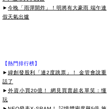
►
今晚「雨彈開炸」！明將有大豪雨 端午連
假天氣出爐
【熱門排行榜】
►
緯創發股利「連2度跳票」！ 金管會說重
話了
►
外資小買20億！ 網見買賣超名單笑：懂
玩
►
NEO發表X-SRAM！ 記憶體密度飆5倍 施