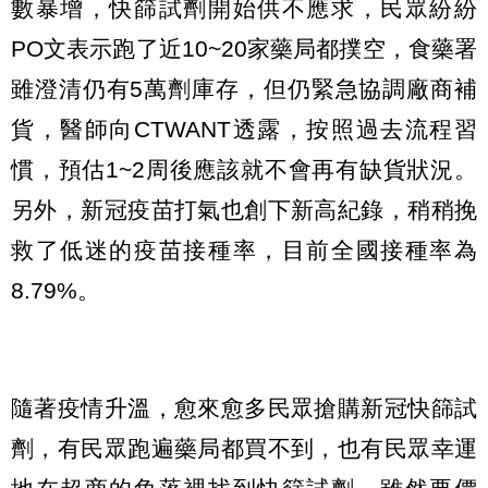
數暴增，快篩試劑開始供不應求，民眾紛紛
PO文表示跑了近10~20家藥局都撲空，食藥署
雖澄清仍有5萬劑庫存，但仍緊急協調廠商補
貨，醫師向CTWANT透露，按照過去流程習
慣，預估1~2周後應該就不會再有缺貨狀況。
另外，新冠疫苗打氣也創下新高紀錄，稍稍挽
救了低迷的疫苗接種率，目前全國接種率為
8.79%。
隨著疫情升溫，愈來愈多民眾搶購新冠快篩試
劑，有民眾跑遍藥局都買不到，也有民眾幸運