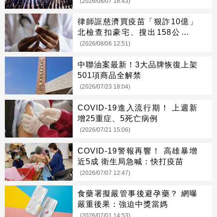
(2026/08/07 16:43)
律師誆慈濟買疫苗「狠詐10億」
北檢查扣豪宅、搜出158公斤黃
金
(2026/08/06 12:51)
中聯油案最新！3大品牌恢復上架
501項商品全解禁
(2026/07/23 18:04)
COVID-19進入流行期！ 上週新
增25重症、5死亡病例
(2026/07/21 15:06)
COVID-19警報再響！ 高雄暴增
近5成 衛生局急喊：快打疫苗
(2026/07/07 12:47)
食藥署擬嚴管事後避孕藥？ 網曝
嚴重後果：強迫中獎當媽
(2026/07/01 14:53)