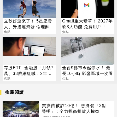
立秋好運來了！ 5星座貴
Gmail重大變革！ 2027年
人、升遷運齊發 命理師：
砍3大功能 免費用戶「這
把握黃金轉運期
焦點
好康」不能用了
焦點
存股ETF+金融股「月領7
全台9縣市今起停水！ 最
萬」33歲網紅喊：2年內
長10小時 影響區域一次看
要退休
焦點
焦點
推薦閱讀
買疫苗被詐10億！ 慈濟發「3點
聲明」：全力捍衛捐款人權益