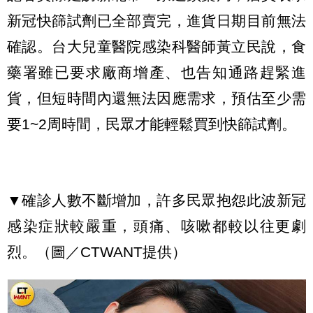
新冠快篩試劑已全部賣完，進貨日期目前無法
確認。台大兒童醫院感染科醫師黃立民說，食
藥署雖已要求廠商增產、也告知通路趕緊進
貨，但短時間內還無法因應需求，預估至少需
要1~2周時間，民眾才能輕鬆買到快篩試劑。
▼確診人數不斷增加，許多民眾抱怨此波新冠
感染症狀較嚴重，頭痛、咳嗽都較以往更劇
烈。（圖／CTWANT提供）