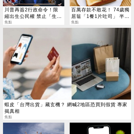
川普再簽2行政命令！限
百萬存款不敢花！ 74歲獨
縮出生公民權 禁止「生育
居翁「1餐1片吐司」 半年
旅遊」
焦點
暴瘦嚇壞女兒
焦點
蝦皮「台灣出貨」藏玄機？ 網喊2地區恐買到假貨 專家
揭真相
焦點