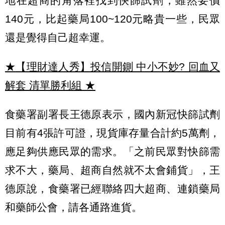
地在超商的角落裡找到快篩試劑，雖然要價
140元，比起藥局100~120元略貴一些，民眾
還是覺得自己超幸運。
★【理財達人秀】投信開鍘 中小不妙? 回血又
解套 清單勝利組
★
食藥署副署長王德原表示，國內新冠快篩試劑
目前有4張許可證，現貨庫存量合計約5萬劑，
應足夠供應民眾的需求。「之前民眾對快篩需
求不大，藥局、超商自然就不太會鋪貨」，王
德原說，食藥署已經聯絡四大超商、連鎖藥局
和藥師公會，請各通路進貨。