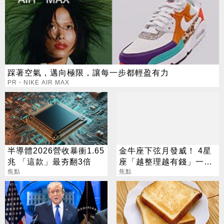
踩著空氣，邁向極限，讓每一步都輕盈有力
PR・NIKE AIR MAX
半導體2026營收暴衝1.65
金牛座下弦月發威！ 4星
兆 「這款」最夯翻3倍
座「越整理越有錢」一路
焦點
旺運到10月
焦點