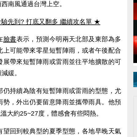
順西南風通過台灣上空。
驗先到? 打底又翻多 繼續攻名單
★
在
臉書
表示，預測今明兩天北部及東部為多
北上可能帶來零星短暫陣雨，或者午後配合
發展帶來短暫陣雨或雷雨並往平地擴散的可
顯減緩。
部仍持續為陰有短暫陣雨或雷雨的型態，尤
雨勢，外出仍要留意降雨並攜帶雨具。他預
低溫大約25~27度，體感會有些悶熱。
有望回到較典型的夏季型態，各地早晚天氣