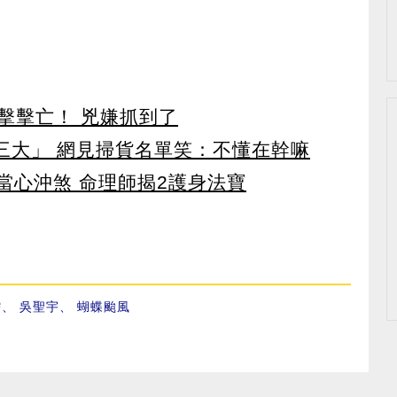
擊擊亡！ 兇嫌抓到了
第三大」 網見掃貨名單笑：不懂在幹嘛
當心沖煞 命理師揭2護身法寶
儒
、
吳聖宇
、
蝴蝶颱風