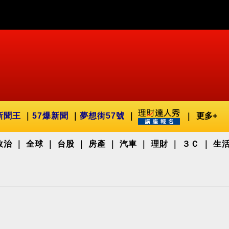
新聞王
57爆新聞
夢想街57號
更多+
政治
全球
台股
房產
汽車
理財
３Ｃ
生