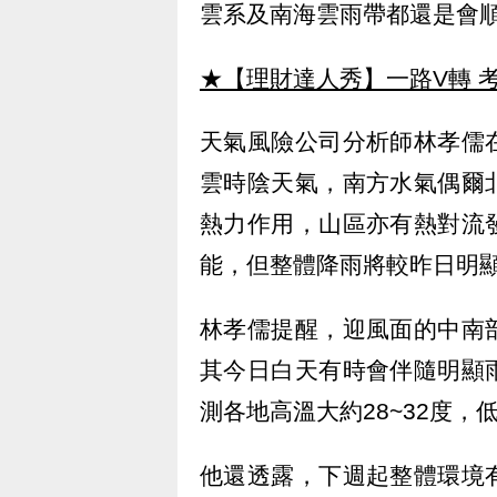
雲系及南海雲雨帶都還是會
★【理財達人秀】一路V轉 考
天氣風險公司分析師林孝儒
雲時陰天氣，南方水氣偶爾
熱力作用，山區亦有熱對流
能，但整體降雨將較昨日明
林孝儒提醒，迎風面的中南
其今日白天有時會伴隨明顯
測各地高溫大約28~32度，
他還透露，下週起整體環境