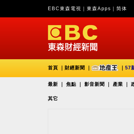
EBC東森電視
｜
東森Apps
｜
简体
首頁
財經新聞
57
最新
焦點
影音新聞
產業
其它