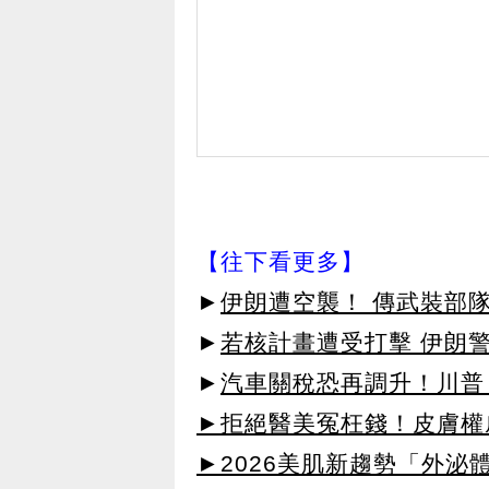
【往下看更多】
►
伊朗遭空襲！ 傳武裝部
►
若核計畫遭受打擊 伊朗
►
汽車關稅恐再調升！川普
►拒絕醫美冤枉錢！皮膚權威指
►2026美肌新趨勢「外泌體