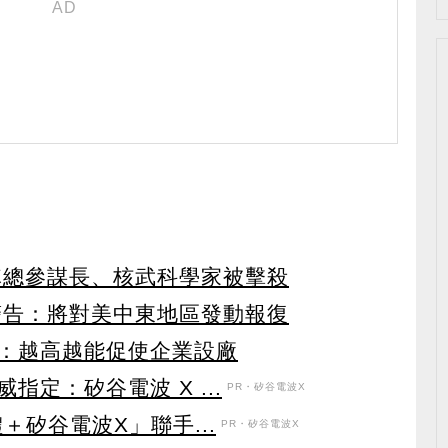
隊總參謀長、核武科學家被擊殺
警告：將對美中東地區發動報復
：越高越能促使企業設廠
定：矽谷電波 X ...
PR・矽谷電波X
＋矽谷電波X」聯手...
PR・矽谷電波X