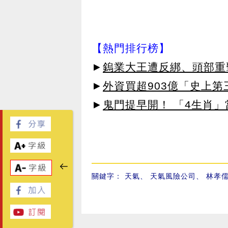
【熱門排行榜】
►
鎢業大王遭反綁、頭部重
►
外資買超903億「史上
►
鬼門提早開！ 「4生肖」
關鍵字：
天氣
、
天氣風險公司
、
林孝