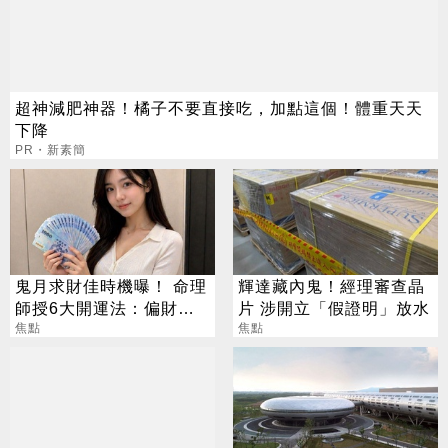
超神減肥神器！橘子不要直接吃，加點這個！體重天天
下降
PR・新素簡
鬼月求財佳時機曝！ 命理
輝達藏內鬼！經理審查晶
師授6大開運法：偏財
片 涉開立「假證明」放水
「用想的」就行
焦點
焦點