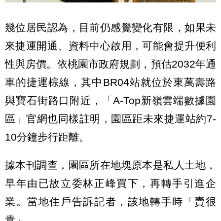
幾位居民認為，目前仍感覺變化有限，如果未
來捷運開通、資料中心啟用，可能會提升便利
性與房價。依桃園市政府規劃，預估2032年通
車的捷運棕線，其中BR04站就位於東萬壽路
與寶石街路口附近，「A-Top新嶺雲端數據園
區」官網也同樣註明，園區距未來捷運站約7-
10分鐘步行距離。
據本刊調查，園區所在地塊原本是私人土地，
早年由已故立委林正峰買下，再轉手引進企
業。當地住戶告訴記者，該地轉手時「賣很
貴」。