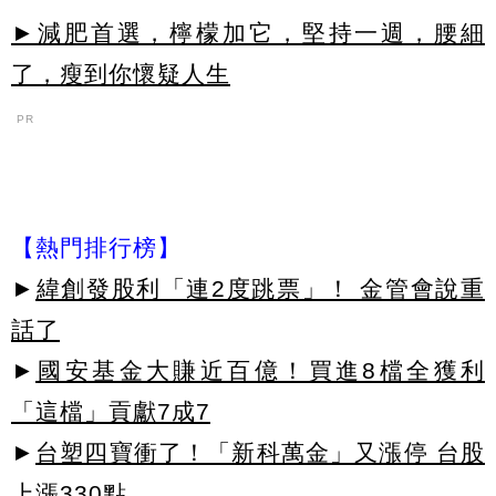
►減肥首選，檸檬加它，堅持一週，腰細
了，瘦到你懷疑人生
PR
【熱門排行榜】
►
緯創發股利「連2度跳票」！ 金管會說重
話了
►
國安基金大賺近百億！買進8檔全獲利
「這檔」貢獻7成7
►
台塑四寶衝了！「新科萬金」又漲停 台股
上漲330點