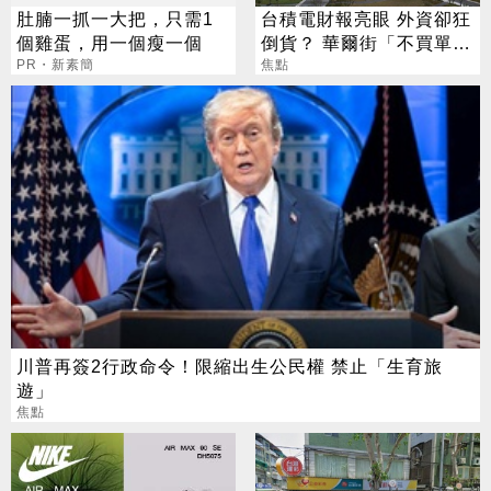
肚腩一抓一大把，只需1
台積電財報亮眼 外資卻狂
個雞蛋，用一個瘦一個
倒貨？ 華爾街「不買單」
PR・新素簡
背後原因曝光
焦點
川普再簽2行政命令！限縮出生公民權 禁止「生育旅
遊」
焦點