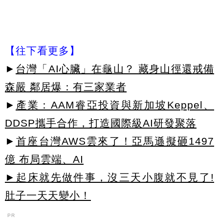
【往下看更多】
►
台灣「AI心臟」在龜山？ 藏身山徑還戒備
森嚴 鄰居爆：有三家業者
►
產業：AAM睿亞投資與新加坡Keppel、
DDSP攜手合作，打造國際級AI研發聚落
►
首座台灣AWS雲來了！亞馬遜擬砸1497
億 布局雲端、AI
►起床就先做件事，沒三天小腹就不見了!
肚子一天天變小！
PR