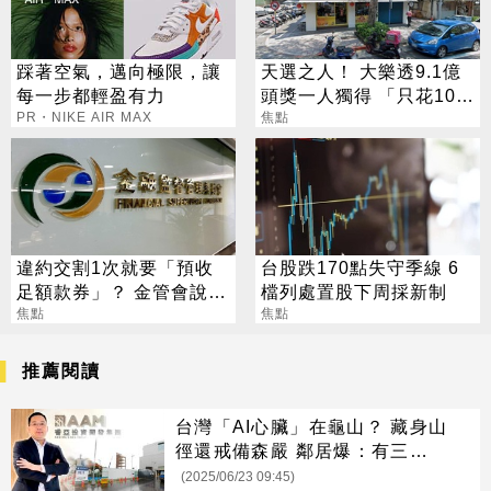
踩著空氣，邁向極限，讓
天選之人！ 大樂透9.1億
每一步都輕盈有力
頭獎一人獨得 「只花100
PR・NIKE AIR MAX
元」買法曝光
焦點
違約交割1次就要「預收
台股跌170點失守季線 6
足額款券」？ 金管會說話
檔列處置股下周採新制
了
焦點
焦點
推薦閱讀
台灣「AI心臟」在龜山？ 藏身山
徑還戒備森嚴 鄰居爆：有三家業
者
(2025/06/23 09:45)