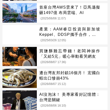
首座台灣AWS雲來了！亞馬遜擬
砸1497億 布局雲端、AI
(2025/06/06 11:07)
產業：AAM睿亞投資與新加坡
Keppel、DDSP攜手合作，打造
國際級AI研發聚落
(2025/03/26 12:05)
買鹽酥雞忘帶錢！老闆神操作
「又給5元」暖心舉動看哭網友
(2026/08/07 17:36)
遭台灣友邦封鎖16個月！ 宏國白
蝦出口慘崩43%
(2026/08/07 15:12)
AI沒泡沫！ 美專家看好記憶體：
台灣是關鍵
(2026/08/06 16:10)