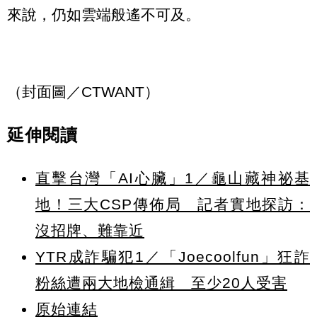
來說，仍如雲端般遙不可及。
（封面圖／CTWANT）
延伸閱讀
直擊台灣「AI心臟」1／龜山藏神祕基
地！三大CSP傳佈局 記者實地探訪：
沒招牌、難靠近
YTR成詐騙犯1／「Joecoolfun」狂詐
粉絲遭兩大地檢通緝 至少20人受害
原始連結