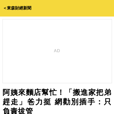
＜東森財經新聞
阿姨來麵店幫忙！「搬進家把弟
趕走」爸力挺 網勸別插手：只
負責拔管