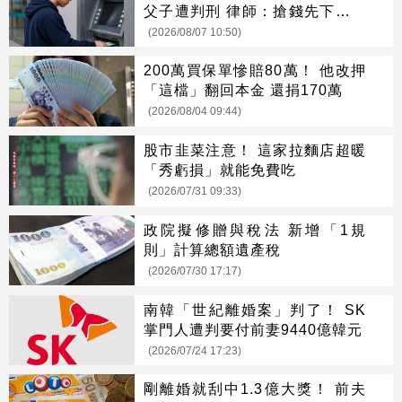
父子遭判刑 律師：搶錢先下手是
罪
(2026/08/07 10:50)
200萬買保單慘賠80萬！ 他改押
「這檔」翻回本金 還捐170萬
(2026/08/04 09:44)
股市韭菜注意！ 這家拉麵店超暖
「秀虧損」就能免費吃
(2026/07/31 09:33)
政院擬修贈與稅法 新增「1規
則」計算總額遺產稅
(2026/07/30 17:17)
南韓「世紀離婚案」判了！ SK
掌門人遭判要付前妻9440億韓元
(2026/07/24 17:23)
剛離婚就刮中1.3億大獎！ 前夫