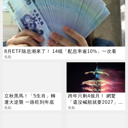
8月ETF除息潮來了！ 14檔「配息率逾10%」一次看
焦點
立秋黑馬！「5生肖」轉
跨年只剩4個月！ 網驚
運大逆襲 一路旺到年底
「還沒喊順就要2027」
焦點
這句最狠超恐怖
焦點