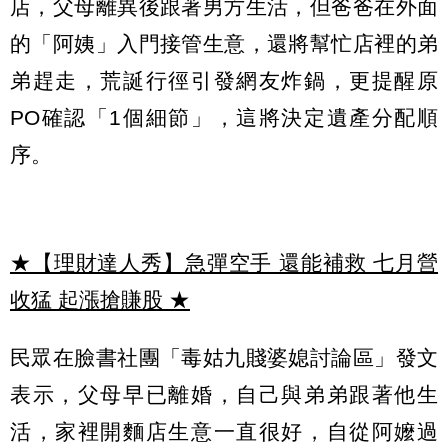
店，父母離異後跟著男方生活，但爸爸在外面
的「阿姨」入門接管生意，還將幫忙店裡的弟
弟趕走，荒誕行徑引發網友炸鍋，更提醒原
PO確認「1個細節」，這將決定遺產分配順
序。
★【理財達人秀】急彈空手 還能補救 七月營
收猛 起漲搶賺股
★
民眾在臉書社團「毒姑九賤婆媳討論區」發文
表示，父母早已離婚，自己與弟弟跟著他生
活，家裡開麵店生意一直很好，自從阿嬤過