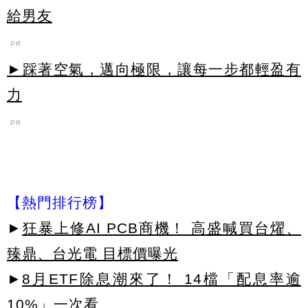
給男友
PR
►踩著空氣，邁向極限，讓每一步都輕盈有
力
PR
【熱門排行榜】
►
狂暴上修AI PCB商機！ 高盛喊買台燿、
臻鼎、台光電 目標價曝光
►
8月ETF除息潮來了！ 14檔「配息率逾
10%」一次看