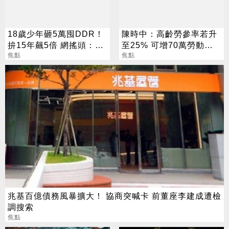
18歲少年砸5萬囤DDR！
陳時中：高齡勞參率若升
拚15年飆5倍 網搖頭：會
至25% 可增70萬勞動人
報廢
焦點
口
焦點
兆基百億債務風暴擴大！ 協商突喊卡 前董座李建成遭檢
調搜索
焦點