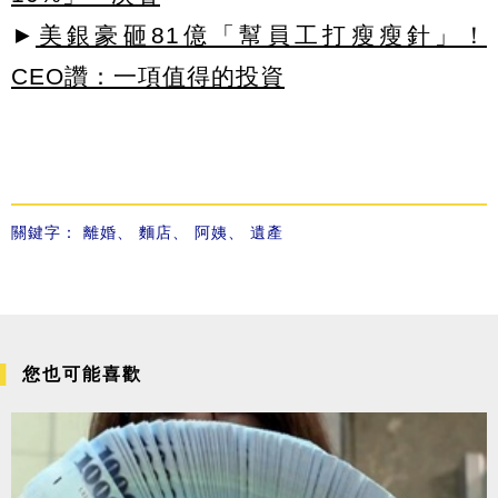
►
美銀豪砸81億「幫員工打瘦瘦針」！
CEO讚：一項值得的投資
關鍵字：
離婚
、
麵店
、
阿姨
、
遺產
您也可能喜歡