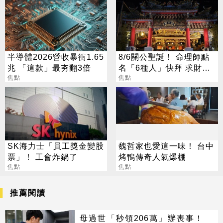
半導體2026營收暴衝1.65
8/6關公聖誕！ 命理師點
兆 「這款」最夯翻3倍
名「6種人」快拜 求財求
焦點
職保平安
焦點
SK海力士「員工獎金變股
魏哲家也愛這一味！ 台中
票」！ 工會炸鍋了
烤鴨傳奇人氣爆棚
焦點
焦點
推薦閱讀
母過世「秒領206萬」辦喪事！