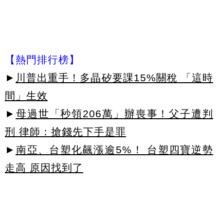
【熱門排行榜】
►
川普出重手！多晶矽要課15%關稅 「這時
間」生效
►
母過世「秒領206萬」辦喪事！父子遭判
刑 律師：搶錢先下手是罪
►
南亞、台塑化飆漲逾5%！ 台塑四寶逆勢
走高 原因找到了