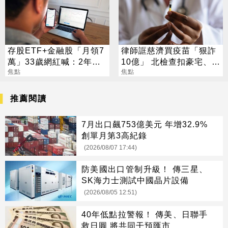
存股ETF+金融股「月領7
律師誆慈濟買疫苗「狠詐
萬」33歲網紅喊：2年內
10億」 北檢查扣豪宅、搜
要退休
焦點
出158公斤黃金
焦點
推薦閱讀
7月出口飆753億美元 年增32.9%
創單月第3高紀錄
(2026/08/07 17:44)
防美國出口管制升級！ 傳三星、
SK海力士測試中國晶片設備
(2026/08/05 12:51)
40年低點拉警報！ 傳美、日聯手
救日圓 將共同干預匯市