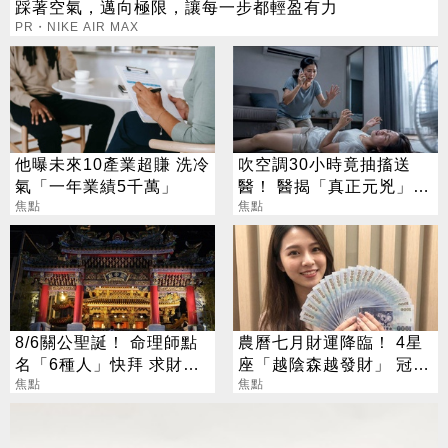
踩著空氣，邁向極限，讓每一步都輕盈有力
PR・NIKE AIR MAX
他曝未來10產業超賺 洗冷
吹空調30小時竟抽搐送
氣「一年業績5千萬」
醫！ 醫揭「真正元兇」：
焦點
不是冷氣
焦點
8/6關公聖誕！ 命理師點
農曆七月財運降臨！ 4星
名「6種人」快拜 求財求
座「越陰森越發財」 冠軍
職保平安
焦點
賺到翻
焦點