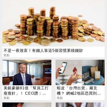
不是一夜致富！有錢人靠這5個習慣累積錢財
焦點
美銀豪砸81億「幫員工打
蝦皮「台灣出貨」藏玄
瘦瘦針」！ CEO讚：一
機？ 網喊2地區恐買到假
項值得的投資
焦點
貨 專家揭真相
焦點