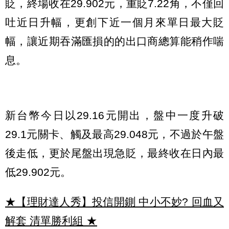
貶，終場收在29.902元，重貶7.22角，不僅回
吐近日升幅，更創下近一個月來單日最大貶
幅，讓近期吞滿匯損的的出口商總算能稍作喘
息。
新台幣今日以29.16元開出，盤中一度升破
29.1元關卡、觸及最高29.048元，不過於午盤
後走低，更於尾盤出現急貶，最終收在日內最
低29.902元。
★【理財達人秀】投信開鍘 中小不妙? 回血又
解套 清單勝利組
★