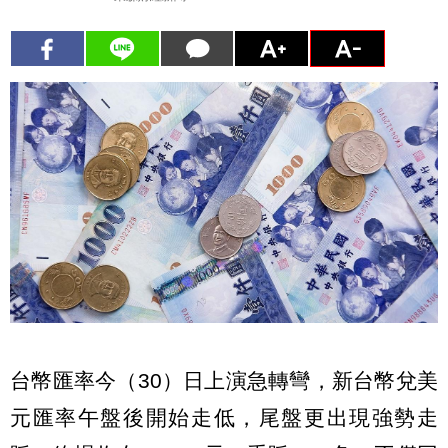
台幣匯率今（30）日上演急轉彎，新台幣兌美
元匯率午盤後開始走低，尾盤更出現強勢走