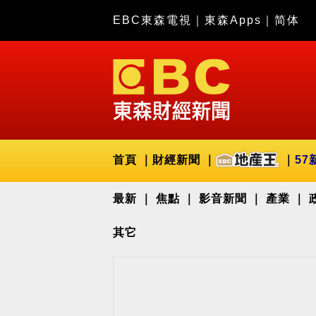
EBC東森電視
｜
東森Apps
｜
简体
首頁
財經新聞
57
最新
焦點
影音新聞
產業
其它