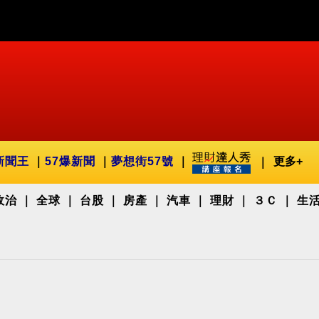
新聞王
57爆新聞
夢想街57號
更多+
政治
全球
台股
房產
汽車
理財
３Ｃ
生