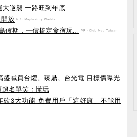
運大逆襲 一路旺到年底
盛大開放
PR・Maplestory Worlds
假期，一價搞定食宿玩...
PR・Club Med Taiwan
！ 高盛喊買台燿、臻鼎、台光電 目標價曝光
賣超名單笑：懂玩
27年砍3大功能 免費用戶「這好康」不能用