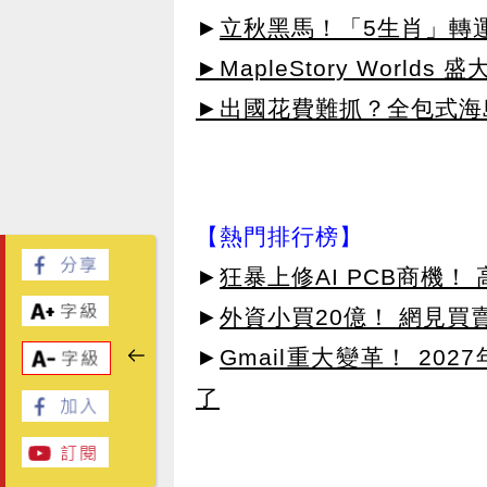
►
立秋黑馬！「5生肖」轉
►MapleStory Worlds 
►出國花費難抓？全包式海島
【熱門排行榜】
►
狂暴上修AI PCB商機
►
外資小買20億！ 網見買
►
Gmail重大變革！ 20
了