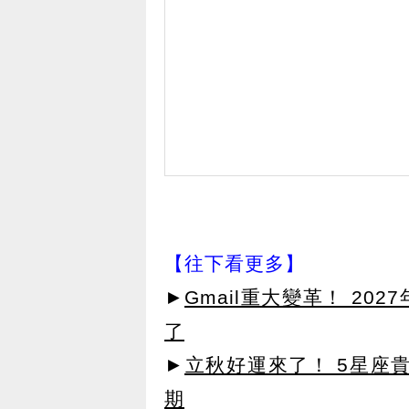
【往下看更多】
►
Gmail重大變革！ 20
了
►
立秋好運來了！ 5星座
期