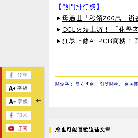
【熱門排行榜】
►
母過世「秒領206萬」
►
CCL火燒上游！ 「化學
►
狂暴上修AI PCB商機
關鍵字：
國安基金
、
對等關稅
、
台美
您也可能喜歡這些文章