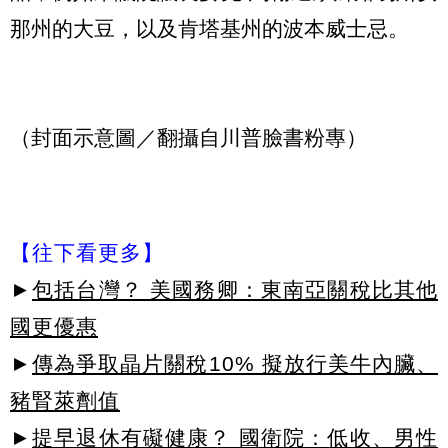
那州的大豆，以及肯塔基州的波本威士忌。
（封面示意圖／翻攝自川普臉書粉專）
【往下看更多】
►
包括台灣？ 美國務卿：東南亞關稅比其他
國更優惠
►
傳為爭取晶片關稅10% 擬放行美牛內臟、
豬腎萊劑值
►
提早退休有礙健康？ 國衛院：低收、男性