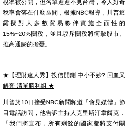
稅率被公開，但名單遲遲不見台灣，令人好奇
稅率會落在什麼區間，根據NBC報導，川普透
露擬對大多數貿易夥伴實施全面性的
15%~20%關稅，並且駁斥關稅將衝擊股市、
推高通膨的擔憂。
★【理財達人秀】投信開鍘 中小不妙? 回血又
解套 清單勝利組
★
川普於10日接受NBC新聞頻道「會見媒體」節
目電話訪問，他告訴主持人克里斯汀韋爾克，
「我們將宣布，所有剩餘的國家都將支付關