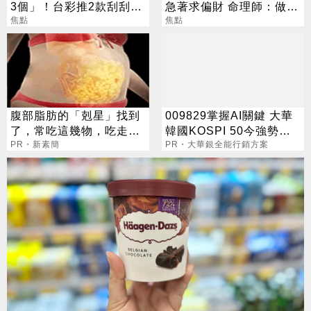
3個」！台彩推2款刮刮樂
急著求偏財 命理師：做1
總獎金逾33億
焦點
事更有效
焦點
腹部脂肪的「剋星」找到
009829掌握AI關鍵 大華
了，常吃這幾物，吃走大
韓國KOSPI 50今強勢開
肚囊，瘦出小蠻腰
PR・新素簡
募
PR・大華銀全能行銷方案