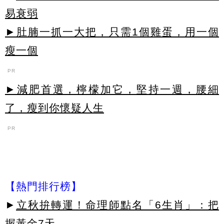
易衰弱
►肚腩一抓一大把，只需1個雞蛋，用一個
瘦一個
PR
►減肥首選，檸檬加它，堅持一週，腰細
了，瘦到你懷疑人生
PR
【熱門排行榜】
►
立秋拚轉運！命理師點名「6生肖」：把
握黃金7天