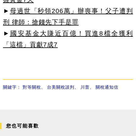
►
母過世「秒領206萬」辦喪事！父子遭判
刑 律師：搶錢先下手是罪
►
國安基金大賺近百億！買進8檔全獲利
「這檔」貢獻7成7
關鍵字：
對等關稅
、
台美關稅談判
、
川普
、
關稅通知信
您也可能喜歡