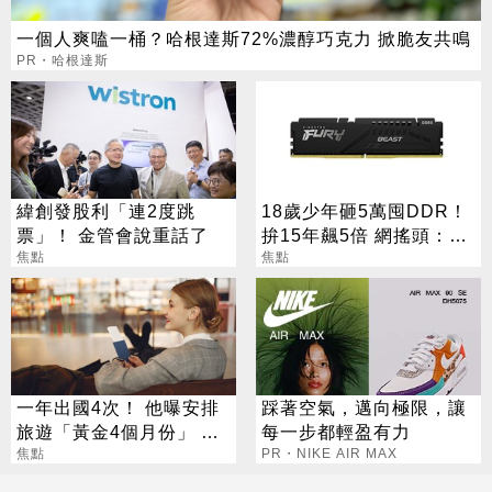
一個人爽嗑一桶？哈根達斯72%濃醇巧克力 掀脆友共鳴
PR・哈根達斯
緯創發股利「連2度跳
18歲少年砸5萬囤DDR！
票」！ 金管會說重話了
拚15年飆5倍 網搖頭：會
焦點
報廢
焦點
一年出國4次！ 他曝安排
踩著空氣，邁向極限，讓
旅遊「黃金4個月份」 卡
每一步都輕盈有力
對整年活在期待中
焦點
PR・NIKE AIR MAX