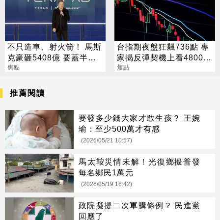
不只造車、射火箭！ 馬斯
台指期夜盤狂飆736點 專
克豪砸5408億 要蓋半導
家揭反彈契機上看48000
體園區
焦點
點
焦點
推薦閱讀
要發多少錢大家才敢生孩？ 王婉
瑜：至少500萬才有感
(2026/05/21 10:57)
馬太鞍災情未解！光復鄉擬普發
每名鄉民1萬元
(2026/05/19 16:42)
政院擬提二次軍購條例？ 民進黨
回應了