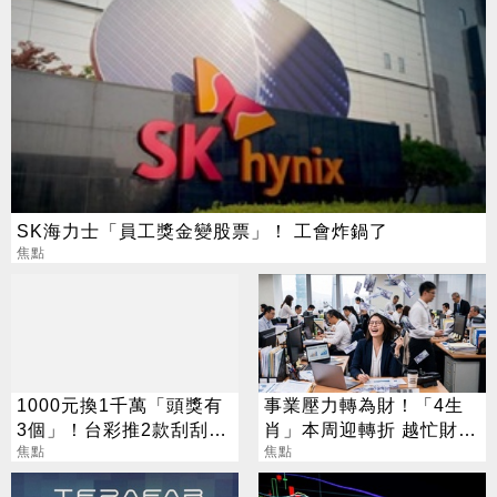
SK海力士「員工獎金變股票」！ 工會炸鍋了
焦點
1000元換1千萬「頭獎有
事業壓力轉為財！「4生
3個」！台彩推2款刮刮樂
肖」本周迎轉折 越忙財運
總獎金逾33億
焦點
越旺
焦點