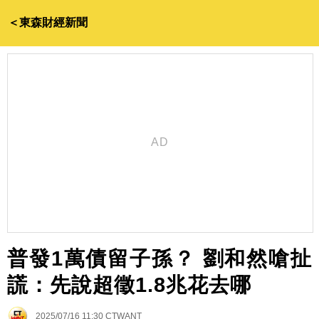
＜東森財經新聞
普發1萬債留子孫？ 劉和然嗆扯
謊：先說超徵1.8兆花去哪
2025/07/16 11:30
CTWANT