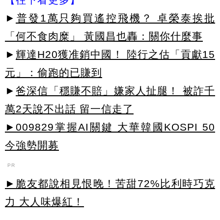
►
普發1萬只夠買遙控飛機？ 卓榮泰挨批
「何不食肉糜」 黃國昌也轟：關你什麼事
►
輝達H20獲准銷中國！ 陸行之估「貢獻15
元」：偷跑的已賺到
►
爸深信「穩賺不賠」嫌家人扯腿！ 被詐千
萬2天說不出話 留一信走了
►009829掌握AI關鍵 大華韓國KOSPI 50
今強勢開募
PR
►脆友都說相見恨晚！苦甜72%比利時巧克
力 大人味爆紅！