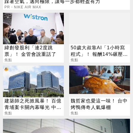
踩著空氣，邁向極限，讓每一步都輕盈有力
PR・NIKE AIR MAX
緯創發股利「連2度跳
50歲大叔靠AI「1小時寫
票」！ 金管會說重話了
程式」！ 報酬14%碾壓標
焦點
普 直接辭職去炒股
焦點
建築師之死掀風暴！ 百億
魏哲家也愛這一味！ 台中
青埔案卡關內幕曝光 中
烤鴨傳奇人氣爆棚
央、地方互踢皮球
焦點
焦點