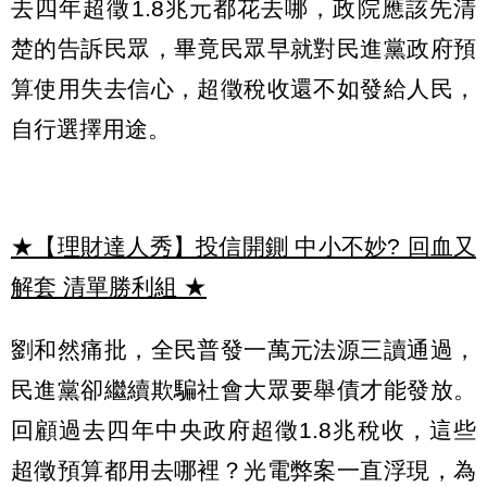
去四年超徵1.8兆元都花去哪，政院應該先清
楚的告訴民眾，畢竟民眾早就對民進黨政府預
算使用失去信心，超徵稅收還不如發給人民，
自行選擇用途。
★【理財達人秀】投信開鍘 中小不妙? 回血又
解套 清單勝利組
★
劉和然痛批，全民普發一萬元法源三讀通過，
民進黨卻繼續欺騙社會大眾要舉債才能發放。
回顧過去四年中央政府超徵1.8兆稅收，這些
超徵預算都用去哪裡？光電弊案一直浮現，為