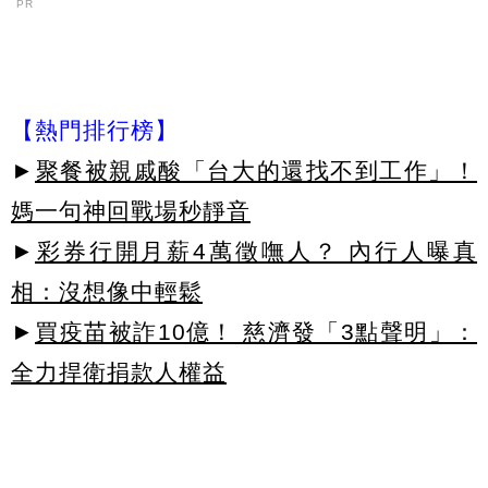
PR
【熱門排行榜】
►
聚餐被親戚酸「台大的還找不到工作」！
媽一句神回戰場秒靜音
►
彩券行開月薪4萬徵嘸人？ 內行人曝真
相：沒想像中輕鬆
►
買疫苗被詐10億！ 慈濟發「3點聲明」：
全力捍衛捐款人權益