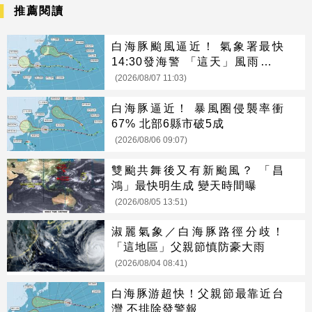
推薦閱讀
白海豚颱風逼近！ 氣象署最快
14:30發海警 「這天」風雨最猛
烈
(2026/08/07 11:03)
白海豚逼近！ 暴風圈侵襲率衝
67% 北部6縣市破5成
(2026/08/06 09:07)
雙颱共舞後又有新颱風？ 「昌
鴻」最快明生成 變天時間曝
(2026/08/05 13:51)
淑麗氣象／白海豚路徑分歧！
「這地區」父親節慎防豪大雨
(2026/08/04 08:41)
白海豚游超快！父親節最靠近台
灣 不排除發警報