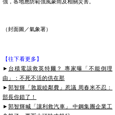
強，各地應防範強風豪雨及相關災害。
（封面圖／氣象署）
【往下看更多】
►
台積電該救英特爾？ 專家曝「不能倒理
由」：不死不活的供在那
►
郭智輝「敦親睦鄰費」惹議 周春米不忍：
部長你錯了！
►
郭智輝喊「讓利救汽車」 中鋼集團企業工