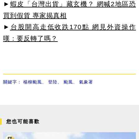
►
蝦皮「台灣出貨」藏玄機？ 網喊2地區恐
買到假貨 專家揭真相
►
台股開高走低收跌170點 網見外資操作
嘆：要反轉了嗎？
關鍵字：
楊柳颱風
、
登陸
、
颱風
、
氣象署
您也可能喜歡