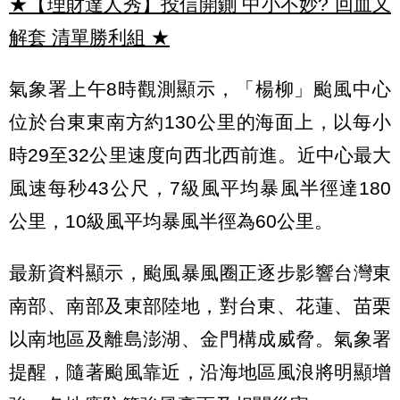
★【理財達人秀】投信開鍘 中小不妙? 回血又
解套 清單勝利組
★
氣象署上午8時觀測顯示，「楊柳」颱風中心
位於台東東南方約130公里的海面上，以每小
時29至32公里速度向西北西前進。近中心最大
風速每秒43公尺，7級風平均暴風半徑達180
公里，10級風平均暴風半徑為60公里。
最新資料顯示，颱風暴風圈正逐步影響台灣東
南部、南部及東部陸地，對台東、花蓮、苗栗
以南地區及離島澎湖、金門構成威脅。氣象署
提醒，隨著颱風靠近，沿海地區風浪將明顯增