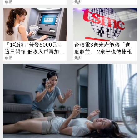
大翻身
焦點
款最糟錯9成
焦點
「1鄉鎮」普發5000元！
台積電3奈米產能傳「進
這日開領 低收入戶再加碼
度超前」 2奈米也傳捷報
2000元
焦點
焦點