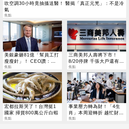
吹空調30小時竟抽搐送醫！ 醫揭「真正元兇」：不是冷
氣
焦點
美銀豪砸81億「幫員工打
三商美邦人壽將下市！
瘦瘦針」！ CEO讚：一
8/20停牌 千張大戶還有
項值得的投資
焦點
252人
焦點
宏都拉斯哭了！台灣挺1
事業壓力轉為財！「4生
國家 掃貨800萬公斤白蝦
肖」本周迎轉折 越忙財運
焦點
越旺
焦點