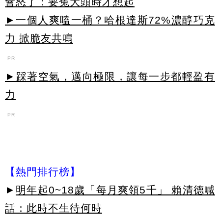
會怒了：要冤大頭時才想起
►一個人爽嗑一桶？哈根達斯72%濃醇巧克
力 掀脆友共鳴
PR
►踩著空氣，邁向極限，讓每一步都輕盈有
力
PR
【熱門排行榜】
►
明年起0~18歲「每月爽領5千」 賴清德喊
話：此時不生待何時