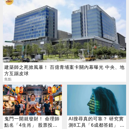
建築師之死掀風暴！ 百億青埔案卡關內幕曝光 中央、地
方互踢皮球
焦點
鬼門一開就發財！ 命理師
AI搜尋真的可靠？ 研究實
點名「4生肖」 股票投資
測8工具「6成都答錯」 這