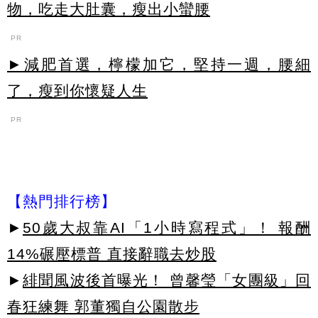
物，吃走大肚囊，瘦出小蠻腰
PR
►減肥首選，檸檬加它，堅持一週，腰細
了，瘦到你懷疑人生
PR
【熱門排行榜】
►
50歲大叔靠AI「1小時寫程式」！ 報酬
14%碾壓標普 直接辭職去炒股
►
緋聞風波後首曝光！ 曾馨瑩「女團級」回
春狂練舞 郭董獨自公園散步