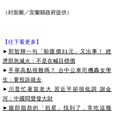
（封面圖／宜蘭縣政府提供）
【往下看更多】
►
郭智輝一句「盼匯價31元」又出事！ 經
濟部急滅火：不是在喊目標價
►
手舉高點很難嗎？ 台中公車司機轟女學
生：要投訴就去
►
川普忙著當老大 習近平卻很低調 謝金
河：中國悶聲發大財
►腹部脂肪的「剋星」找到了，常吃這幾