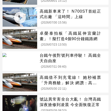
(2026/08/01 15:12)
高鐵新車來了！ N700ST首組正
式出廠 「這時間」上線
(2026/07/30 15:56)
卓榮泰拍板「高鐵延伸宜蘭計
畫」！擬打造4個90分鐘鐵路網
(2026/07/23 13:50)
台鐵午後對號列車停駛！ 高鐵全
天自由座
(2026/07/11 09:40)
高鐵借不到充電線！ 她秒補票
「升商務艙」解決 網讚：高級大
人
(2026/05/30 22:11)
號誌異常害全台大亂！ 台灣高鐵
深夜搶修到凌晨 今全面恢復正常
(2026/05/26 08:53)