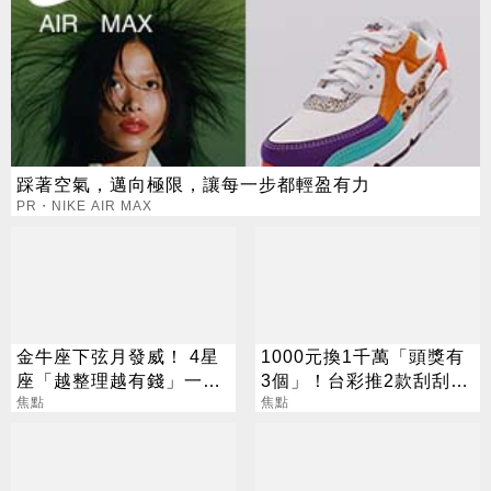
踩著空氣，邁向極限，讓每一步都輕盈有力
PR・NIKE AIR MAX
金牛座下弦月發威！ 4星
1000元換1千萬「頭獎有
座「越整理越有錢」一路
3個」！台彩推2款刮刮樂
旺運到10月
焦點
總獎金逾33億
焦點