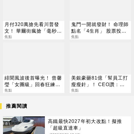
月付320萬搶先看川普發
鬼門一開就發財！ 命理師
文！ 華爾街瘋搶「毫秒優
點名「4生肖」 股票投資
勢」引熱議
焦點
大翻身
焦點
緋聞風波後首曝光！ 曾馨
美銀豪砸81億「幫員工打
瑩「女團級」回春狂練舞
瘦瘦針」！ CEO讚：一
郭董獨自公園散步
焦點
項值得的投資
焦點
推薦閱讀
高鐵最快2027年初大改點！擬推
「超級直達車」