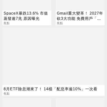
SpaceX暴跌13.6% 市值
Gmail重大變革！ 2027年
蒸發逾7兆 原因曝光
砍3大功能 免費用戶「這
焦點
好康」不能用了
焦點
8月ETF除息潮來了！ 14檔「配息率逾10%」一次看
焦點