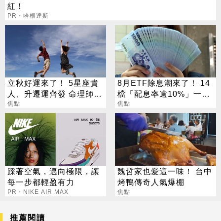
紅！
PR・哈根達斯
立秋好運來了！ 5星座貴
8月ETF除息潮來了！ 14
人、升遷運齊發 命理師：
檔「配息率逾10%」一次
把握黃金轉運期
焦點
看
焦點
踩著空氣，邁向極限，讓
魏哲家也愛這一味！ 台中
每一步都輕盈有力
烤鴨傳奇人氣爆棚
PR・NIKE AIR MAX
焦點
推薦閱讀