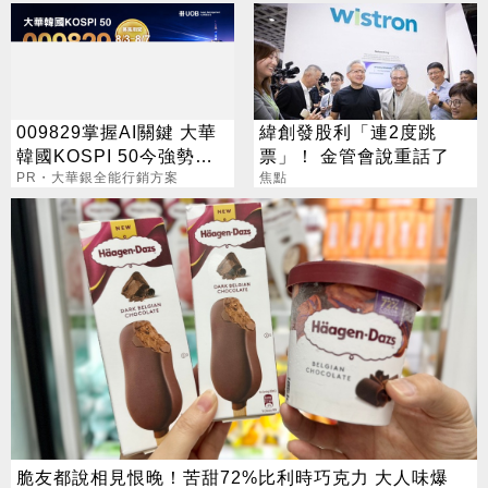
009829掌握AI關鍵 大華
緯創發股利「連2度跳
韓國KOSPI 50今強勢開
票」！ 金管會說重話了
募
PR・大華銀全能行銷方案
焦點
脆友都說相見恨晚！苦甜72%比利時巧克力 大人味爆