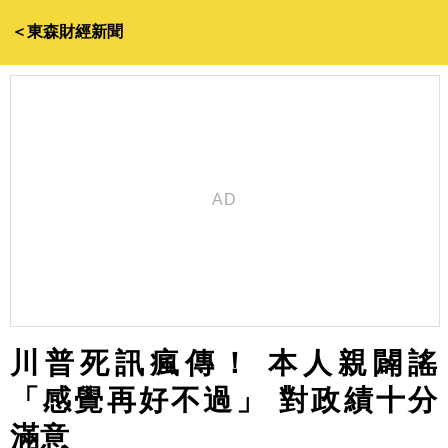
＜東森財經新聞
川普死訊瘋傳！ 本人親闢謠
「感覺再好不過」 對政績十分
滿意