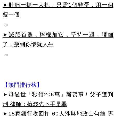
►肚腩一抓一大把，只需1個雞蛋，用一個
瘦一個
PR
►減肥首選，檸檬加它，堅持一週，腰細
了，瘦到你懷疑人生
PR
【熱門排行榜】
►
母過世「秒領206萬」辦喪事！父子遭判
刑 律師：搶錢先下手是罪
►
15家銀行收回扣 60人涉與地政士勾結 專