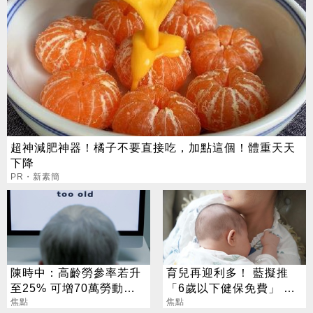
超神減肥神器！橘子不要直接吃，加點這個！體重天天
下降
PR・新素簡
陳時中：高齡勞參率若升
育兒再迎利多！ 藍擬推
至25% 可增70萬勞動人
「6歲以下健保免費」 每
口
焦點
年減輕近萬元負擔
焦點