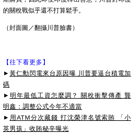
的關稅戰似乎還不打算鬆手。
（封面圖／翻攝川普臉書）
【往下看更多】
►
黃仁勳閃電來台原因曝 川普要逼台積電加
碼
►
明年最低工資怎麼調？ 關稅衝擊傳產 龔
明鑫：調整公式今年不適當
►
用ATM分次藏錢 打沈榮津名號索賄 「小
英男孩」收賄秘辛曝光