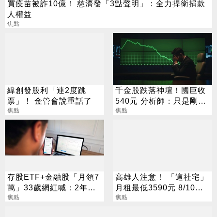
買疫苗被詐10億！ 慈濟發「3點聲明」：全力捍衛捐款
人權益
焦點
緯創發股利「連2度跳
千金股跌落神壇！國巨收
票」！ 金管會說重話了
540元 分析師：只是剛開
焦點
始
焦點
存股ETF+金融股「月領7
高雄人注意！ 「這社宅」
萬」33歲網紅喊：2年內
月租最低3590元 8/10起
要退休
焦點
放申請
焦點