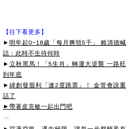
【往下看更多】
►
明年起0~18歲「每月爽領5千」 賴清德喊
話：此時不生待何時
►
立秋黑馬！「5生肖」轉運大逆襲 一路旺
到年底
►
緯創發股利「連2度跳票」！ 金管會說重
話了
►帶著皮克敏一起出門吧
PR
►踩著空氣，邁向極限，讓每一步都輕盈有