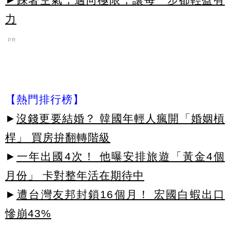
力
PR
【熱門排行榜】
►
沒錢更要結婚？ 韓國年輕人瘋開「婚姻槓
桿」 買房拚翻轉階級
►
一年出國4次！ 他曝安排旅遊「黃金4個
月份」 卡對整年活在期待中
►
遭台灣友邦封鎖16個月！ 宏國白蝦出口
慘崩43%