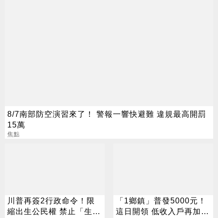
8/7南部防空演習來了！ 警報一響快避難 違規最高開罰
15萬
焦點
川普再簽2行政命令！限
「1鄉鎮」普發5000元！
縮出生公民權 禁止「生育
這日開領 低收入戶再加碼