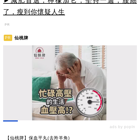
►減肥首選，檸檬加它，堅持一週，腰細
了，瘦到你懷疑人生
PR
仙桃牌
PR
ads by popIn
【仙桃牌】保血平丸(去羚羊角)