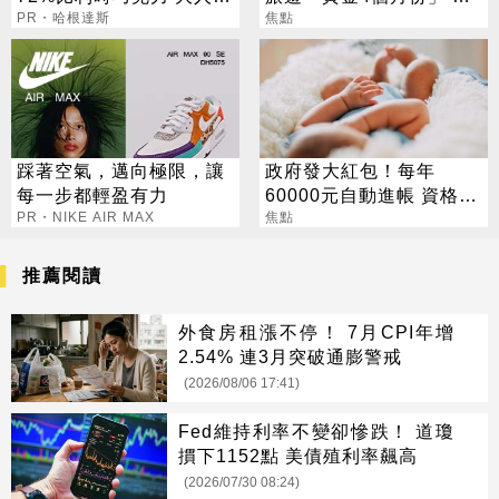
爆紅！
PR・哈根達斯
對整年活在期待中
焦點
踩著空氣，邁向極限，讓
政府發大紅包！每年
每一步都輕盈有力
60000元自動進帳 資格一
PR・NIKE AIR MAX
次看
焦點
推薦閱讀
外食房租漲不停！ 7月CPI年增
2.54% 連3月突破通膨警戒
(2026/08/06 17:41)
Fed維持利率不變卻慘跌！ 道瓊
摜下1152點 美債殖利率飆高
(2026/07/30 08:24)