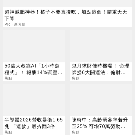
超神減肥神器！橘子不要直接吃，加點這個！體重天天
下降
PR・新素簡
50歲大叔靠AI「1小時寫
鬼月求財佳時機曝！ 命理
程式」！ 報酬14%碾壓標
師授6大開運法：偏財
普 直接辭職去炒股
焦點
「用想的」就行
焦點
半導體2026營收暴衝1.65
陳時中：高齡勞參率若升
兆 「這款」最夯翻3倍
至25% 可增70萬勞動人
焦點
口
焦點