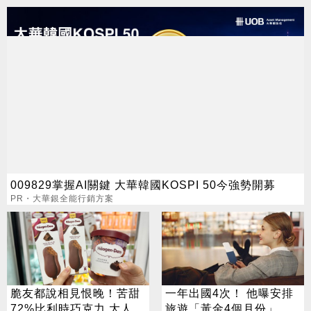
009829掌握AI關鍵 大華韓國KOSPI 50今強勢開募
PR・大華銀全能行銷方案
脆友都說相見恨晚！苦甜
一年出國4次！ 他曝安排
72%比利時巧克力 大人味
旅遊「黃金4個月份」 卡