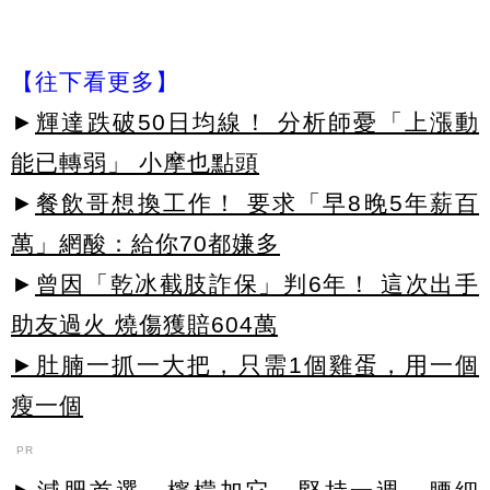
【往下看更多】
►
輝達跌破50日均線！ 分析師憂「上漲動
能已轉弱」 小摩也點頭
►
餐飲哥想換工作！ 要求「早8晚5年薪百
萬」網酸：給你70都嫌多
►
曾因「乾冰截肢詐保」判6年！ 這次出手
助友過火 燒傷獲賠604萬
►肚腩一抓一大把，只需1個雞蛋，用一個
瘦一個
PR