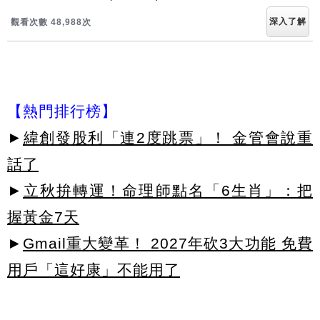
深入了解
觀看次數 48,993次
【熱門排行榜】
►
緯創發股利「連2度跳票」！ 金管會說重
話了
►
立秋拚轉運！命理師點名「6生肖」：把
握黃金7天
►
Gmail重大變革！ 2027年砍3大功能 免費
用戶「這好康」不能用了