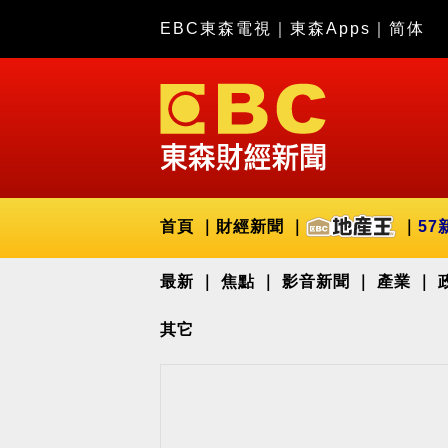
EBC東森電視
｜
東森Apps
｜
简体
首頁
財經新聞
57
最新
焦點
影音新聞
產業
其它