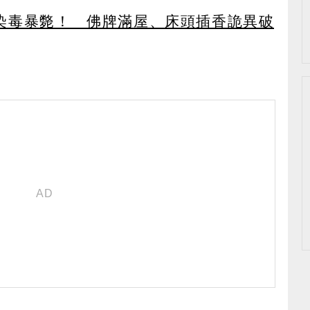
染毒暴斃！ 佛牌滿屋、床頭插香詭異破