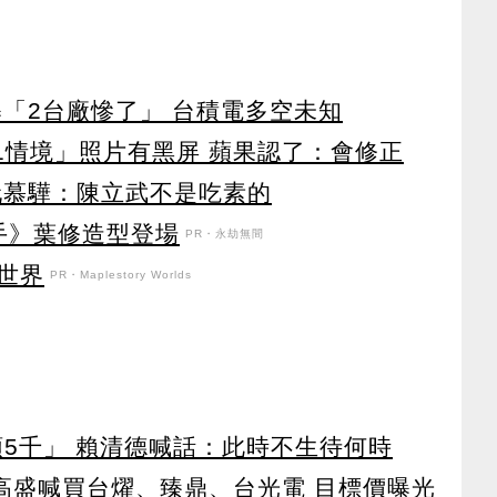
曝「2台廠慘了」 台積電多空未知
？「1情境」照片有黑屏 蘋果認了：會修正
阮慕驊：陳立武不是吃素的
手》葉修造型登場
PR・永劫無間
世界
PR・Maplestory Worlds
領5千」 賴清德喊話：此時不生待何時
！ 高盛喊買台燿、臻鼎、台光電 目標價曝光