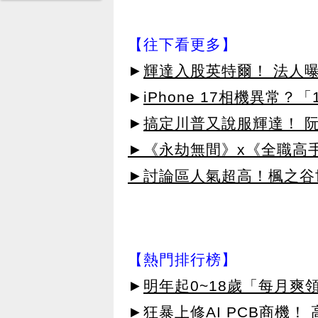
【往下看更多】
►
輝達入股英特爾！ 法人
►
iPhone 17相機異常
►
搞定川普又說服輝達！ 
►《永劫無間》x《全職高
►討論區人氣超高！楓之谷
【熱門排行榜】
►
明年起0~18歲「每月爽
►
狂暴上修AI PCB商機