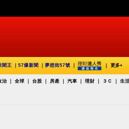
新聞王
57爆新聞
夢想街57號
更多+
政治
全球
台股
房產
汽車
理財
３Ｃ
生