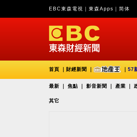
EBC東森電視
｜
東森Apps
｜
简体
首頁
財經新聞
57
最新
焦點
影音新聞
產業
其它