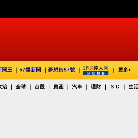
新聞王
57爆新聞
夢想街57號
更多+
政治
全球
台股
房產
汽車
理財
３Ｃ
生