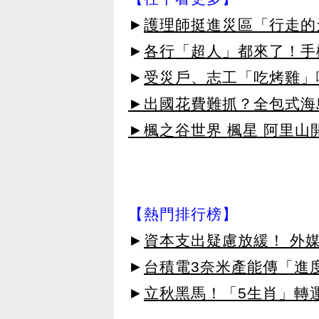
►
護理師挺進災區「行走的
►
各行「超人」都來了！手
►
受災戶、志工「吃烤雞」囉
►出國花費難抓？全包式海島
►楓之谷世界 楓星 阿里山
【熱門排行榜】
►
資本支出疑慮放緩！ 外媒
►
台積電3奈米產能傳「進
►
立秋黑馬！「5生肖」轉