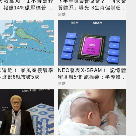
大叔靠AI「1小時寫程
下半年誰最會吸金？ 「4大金
 報酬14%碾壓標普 直
質體系」曝光 3生肖偏財旺到
職去炒股
「錢自己找上門」
焦點
豚逼近！ 暴風圈侵襲率
NEO發表X-SRAM！ 記憶體
% 北部6縣市破5成
密度飆5倍 施振榮：半導體迎
新革命
焦點