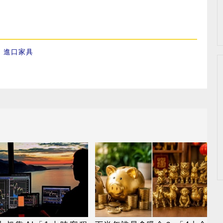
、
進口家具