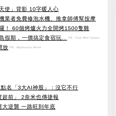
天使」背影 10字暖人心
機業者免費修泡水機、推拿師傅幫按摩
！ 60個烤爐火力全開烤1500隻雞
假期，一價搞定食宿玩...
PR・Club Med Taiwan
開放
PR・Maplestory World
點名「3大AI神股」：沒它不行
度超前」 2奈米也傳捷報
運大逆襲 一路旺到年底