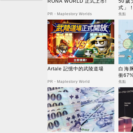
RONA WORLD 正式上市!
50歲
式」！
接辭
PR・Maplestory Worlds
焦點
Artale 記憶中的武陵道場
白海
衝67
PR・Maplestory World
焦點