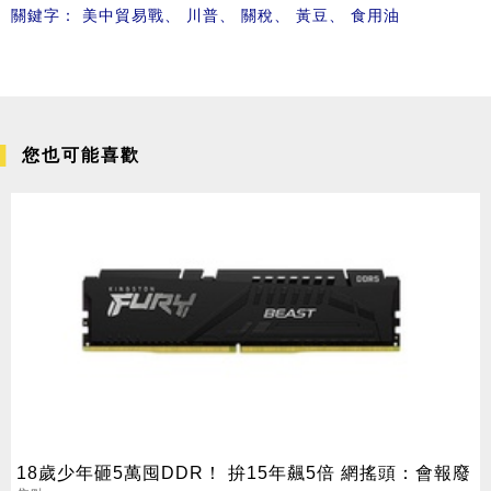
關鍵字：
美中貿易戰
、
川普
、
關稅
、
黃豆
、
食用油
您也可能喜歡
18歲少年砸5萬囤DDR！ 拚15年飆5倍 網搖頭：會報廢