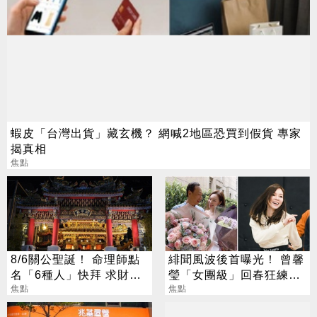
蝦皮「台灣出貨」藏玄機？ 網喊2地區恐買到假貨 專家
揭真相
焦點
8/6關公聖誕！ 命理師點
緋聞風波後首曝光！ 曾馨
名「6種人」快拜 求財求
瑩「女團級」回春狂練舞
職保平安
焦點
郭董獨自公園散步
焦點