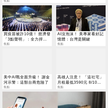
焦點
買疫苗被詐10億！ 慈濟發
AI沒泡沫！ 美專家看好記
「3點聲明」：全力捍衛
憶體：台灣是關鍵
捐款人權益
焦點
焦點
美中AI戰全面升級！ 謝金
高雄人注意！ 「這社宅」
河示警：這類台商危險了
月租最低3590元 8/10起
焦點
放申請
焦點