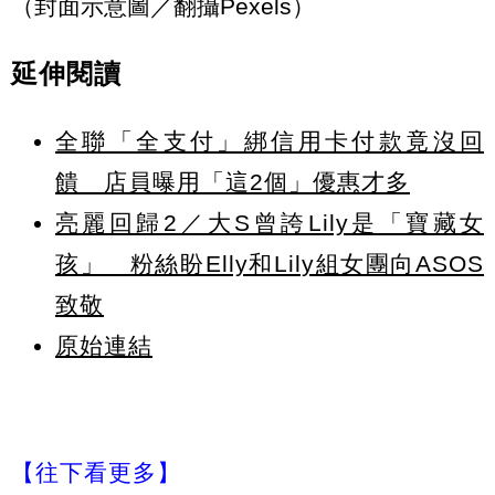
（封面示意圖／翻攝Pexels）
延伸閱讀
全聯「全支付」綁信用卡付款竟沒回
饋 店員曝用「這2個」優惠才多
亮麗回歸2／大S曾誇Lily是「寶藏女
孩」 粉絲盼Elly和Lily組女團向ASOS
致敬
原始連結
【往下看更多】