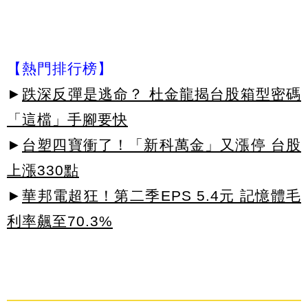
【熱門排行榜】
►
跌深反彈是逃命？ 杜金龍揭台股箱型密碼
「這檔」手腳要快
►
台塑四寶衝了！「新科萬金」又漲停 台股
上漲330點
►
華邦電超狂！第二季EPS 5.4元 記憶體毛
利率飆至70.3%