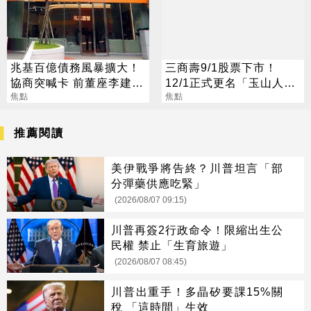
兆基百億債務風暴擴大！
三商壽9/1股票下市！
協商突喊卡 前董座李建成
12/1正式更名「玉山人
遭檢調搜索
焦點
壽」
焦點
推薦閱讀
美伊戰爭將告終？川普坦言「部
分彈藥供應吃緊」
(2026/08/07 09:15)
川普再簽2行政命令！限縮出生公
民權 禁止「生育旅遊」
(2026/08/07 08:45)
川普出重手！多晶矽要課15%關
稅 「這時間」生效