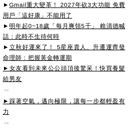
►
Gmail重大變革！ 2027年砍3大功能 免費
用戶「這好康」不能用了
►
明年起0~18歲「每月爽領5千」 賴清德喊
話：此時不生待何時
►
立秋好運來了！ 5星座貴人、升遷運齊發
命理師：把握黃金轉運期
►女友看到未來公公頭頂後驚呆！快買養髮
給男友
PR
►踩著空氣，邁向極限，讓每一步都輕盈有
力
PR