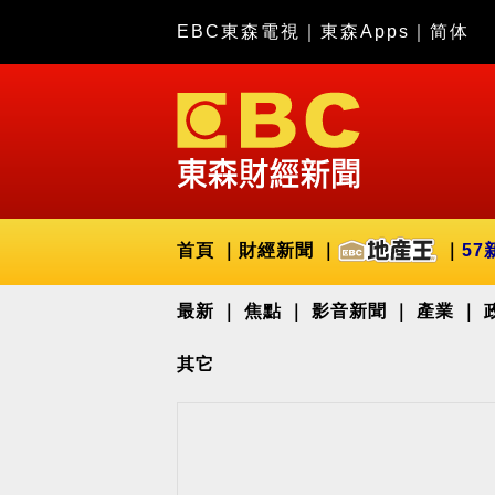
EBC東森電視
｜
東森Apps
｜
简体
首頁
財經新聞
57
最新
焦點
影音新聞
產業
其它