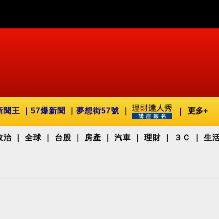
新聞王
57爆新聞
夢想街57號
更多+
政治
全球
台股
房產
汽車
理財
３Ｃ
生