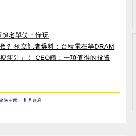
賣超名單笑：懂玩
機？ 獨立記者爆料：台積電在等DRAM
瘦瘦針」！ CEO讚：一項值得的投資
會議主席
、
川普政府