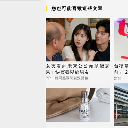
您也可能喜歡這些文章
女友看到未來公公頭頂後驚
台積
呆！快買養髮給男友
前」 
PR・新聞熱議養髮洗髮精
焦點