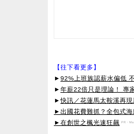
【往下看更多】
►
92%上班族認薪水偏低 
►
年薪22倍只是理論！ 專
►
快訊／花蓮馬太鞍溪再現
►出國花費難抓？全包式海島
►在創世之楓光速狂飆
PR・Map