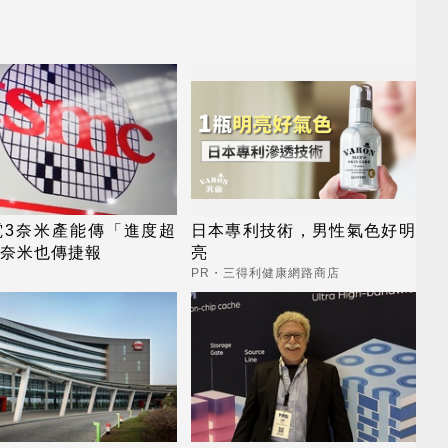
電3奈米產能傳「進度超
日本專利技術，男性氣色好明
2奈米也傳捷報
亮
PR・三得利健康網路商店