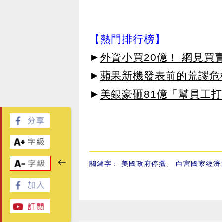
【熱門排行榜】
►
外資小買20億！ 網見買
►
蘋果新機發表前的荒謬危
►
美銀豪砸81億「幫員工打
關鍵字：
美國政府停擺
、
白宮國家經濟