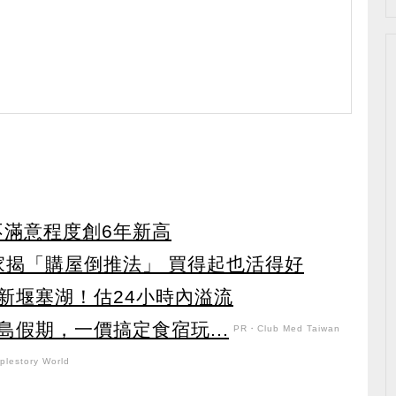
不滿意程度創6年新高
家揭「購屋倒推法」 買得起也活得好
新堰塞湖！估24小時內溢流
假期，一價搞定食宿玩...
PR・Club Med Taiwan
lestory World