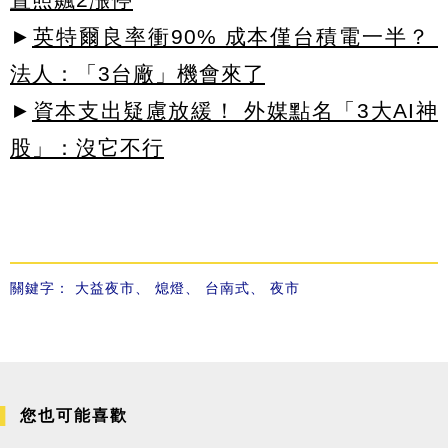
►
英特爾良率衝90% 成本僅台積電一半？
法人：「3台廠」機會來了
►
資本支出疑慮放緩！ 外媒點名「3大AI神
股」：沒它不行
關鍵字：
大益夜市
、
熄燈
、
台南式
、
夜市
您也可能喜歡