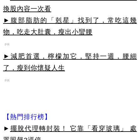
換股內容一次看
►腹部脂肪的「剋星」找到了，常吃這幾
物，吃走大肚囊，瘦出小蠻腰
PR
►減肥首選，檸檬加它，堅持一週，腰細
了，瘦到你懷疑人生
PR
【熱門排行榜】
►
擺脫代理轉封裝！ 它靠「看穿玻璃」 處
置照飆2漲停