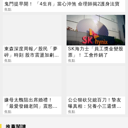
鬼門提早開！ 「4生肖」當心沖煞 命理師揭2護身法寶
焦點
東森深度周報／股民「夢
SK海力士「員工獎金變股
碎」時刻 股市震盪加劇
票」！ 工會炸鍋了
投資迷思現形
焦點
焦點
嫌母太醜阻出席婚禮！
公公狠砍兒媳百刀！摯友
「最愛發錢老闆」震怒開
曝真相：兒養小三還懷疑
除：我看不起你
焦點
媳婦外遇
焦點
推薦閱讀