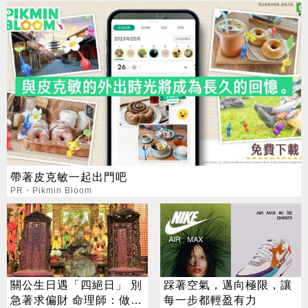
帶著皮克敏一起出門吧
PR・Pikmin Bloom
關公生日遇「四絕日」 別
踩著空氣，邁向極限，讓
急著求偏財 命理師：做1
每一步都輕盈有力