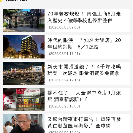
70年老校熄燈！ 南強工商8月走
入歷史 4偏鄉學校也停辦整併
(2026/08/03 09:08)
時代的眼淚！「知名大飯店」20
年租約到期 8／1熄燈
(2026/08/01 17:21)
新夜市開張送錢了！ 4千坪吃喝
玩樂一次滿足 限量消費券免費拿
(2026/06/24 17:15)
撐不住了！ 大全聯中崙店9月熄
燈 潤泰新認賠止血
(2026/06/23 16:03)
又幫台灣夜市打廣告！ 輝達再發
黃仁勳逛饒河街影片 全球網友狂
喊餓
(2026/06/02 12:59)