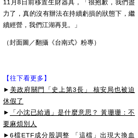
11月8日前移置生財器具，「很抱歉，我們盡
力了，真的沒有辦法在持續虧損的狀態下，繼
續經營，我們江湖再見。」
（封面圖／翻攝《台南式》粉專）
【往下看更多】
►
美政府關門「史上第3長」 核安局也被迫
休假了
►
「小沈已給過」是什麼意思？ 黃珊珊：不
要麻煩別人
►
6檔ETF成分股調整 「這檔」出現大換血