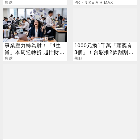
事更有效
焦點
PR・NIKE AIR MAX
事業壓力轉為財！「4生
1000元換1千萬「頭獎有
肖」本周迎轉折 越忙財運
3個」！台彩推2款刮刮樂
越旺
焦點
總獎金逾33億
焦點