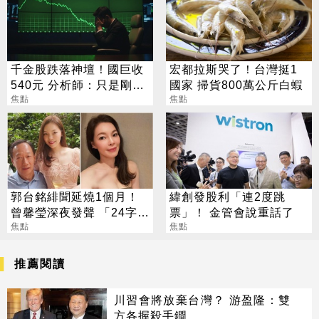
千金股跌落神壇！國巨收
宏都拉斯哭了！台灣挺1
540元 分析師：只是剛開
國家 掃貨800萬公斤白蝦
始
焦點
焦點
郭台銘緋聞延燒1個月！
緯創發股利「連2度跳
曾馨瑩深夜發聲 「24字」
票」！ 金管會說重話了
吐盡最心繫的事
焦點
焦點
推薦閱讀
川習會將放棄台灣？ 游盈隆：雙
方各握殺手鐧