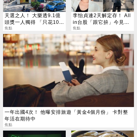
天選之人！ 大樂透9.1億
李怡貞連2天解定存！ All
頭獎一人獨得 「只花100
in台股「跟它拚」今見暴
元」買法曝光
焦點
漲笑：乖乖上班
焦點
一年出國4次！ 他曝安排旅遊「黃金4個月份」 卡對整
年活在期待中
焦點