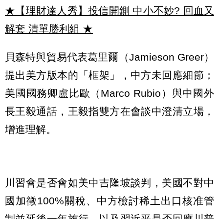
★【理財達人秀】投信開鍘 中小不妙? 回血又
解套 清單勝利組
★
貝森特與貿易代表葛里爾（Jamieson Greer）
提出美方版本的「框架」，中方未回應細節；
美國國務卿盧比歐（Marco Rubio）與中國外
長王毅通話，王毅指雙方在會談中澄清立場，
增進理解。
川習會是否會如美中吉隆坡談判，美國不對中
國加徵100%關稅、中方檢討稀土出口核准管
制並延後一年施行，以及習近平是否回應川普