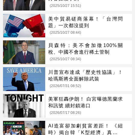
(2025/10/27 15:51)
美中貿易磋商落幕！「台灣問
題」一次都沒提到
(2025/10/27 08:44)
貝森特：美不會加徵100%關
稅、中國不會進行稀土管制
(2025/10/27 08:34)
川普宣布達成「歷史性協議」！
哈瑪斯將全面解除武裝
(2026/07/31 08:52)
美軍狂轟伊朗！ 白宮曝德黑蘭求
和訊號 續封鎖港口
(2026/07/17 08:26)
AI造富卻加劇貧富差距！ 《紐
時》揭台韓「K型經濟」真相：