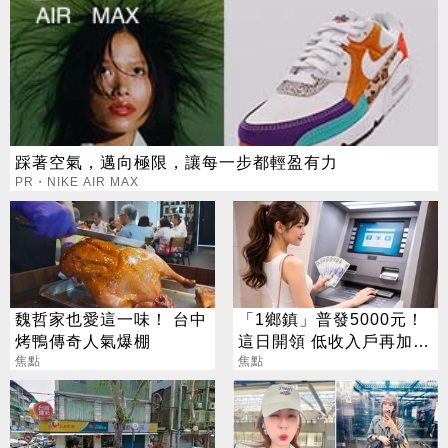
踩著空氣，邁向極限，讓每一步都輕盈有力
PR・NIKE AIR MAX
魏哲家也愛這一味！ 台中
「1鄉鎮」普發5000元！
烤鴨傳奇人氣爆棚
這日開領 低收入戶再加碼
焦點
2000元
焦點