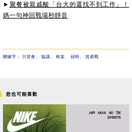
►
聚餐被親戚酸「台大的還找不到工作」！
媽一句神回戰場秒靜音
關鍵字：
川習會
、
協議
、
框架
、
紐時
、
貿易戰
您也可能喜歡