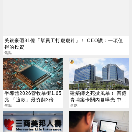
美銀豪砸81億「幫員工打瘦瘦針」！ CEO讚：一項值
得的投資
焦點
半導體2026營收暴衝1.65
建築師之死掀風暴！ 百億
兆 「這款」最夯翻3倍
青埔案卡關內幕曝光 中
焦點
央、地方互踢皮球
焦點