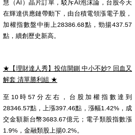
慧（AI）晶片訂單，駁斥AI泡沫論，台股今天
在輝達供應鏈帶動下，由台積電領漲電子股，
加權指數盤中衝上28386.68點，勁揚437.57
點，續創歷史新高。
★【理財達人秀】投信開鍘 中小不妙? 回血又
解套 清單勝利組
★
至10時57分左右，台股加權指數達到
28346.57點，上漲397.46點，漲幅1.42%，成
交金額新台幣3683.67億元；電子類股指數漲
1.9%，金融類股上揚0.2%。