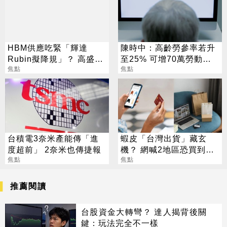
HBM供應吃緊「輝達
陳時中：高齡勞參率若升
Rubin擬降規」？ 高盛反
至25% 可增70萬勞動人
讚記憶體：牛市才開始
焦點
口
焦點
台積電3奈米產能傳「進
蝦皮「台灣出貨」藏玄
度超前」 2奈米也傳捷報
機？ 網喊2地區恐買到假
焦點
貨 專家揭真相
焦點
推薦閱讀
台股資金大轉彎？ 達人揭背後關
鍵：玩法完全不一樣