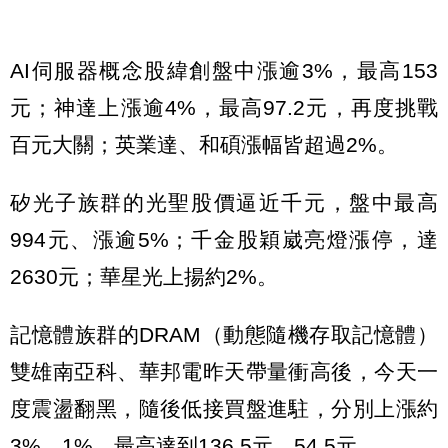
AI伺服器概念股緯創盤中漲逾3%，最高153
元；神達上漲逾4%，最高97.2元，再度挑戰
百元大關；英業達、和碩漲幅皆超過2%。
矽光子族群的光聖股價逼近千元，盤中最高
994元、漲逾5%；千金股穎崴亮燈漲停，達
2630元；華星光上揚約2%。
記憶體族群的DRAM（動態隨機存取記憶體）
雙雄南亞科、華邦電昨天帶量衝高後，今天一
度震盪翻黑，隨後低接買盤進駐，分別上漲約
3%、1%，最高達到136.5元、54.5元。