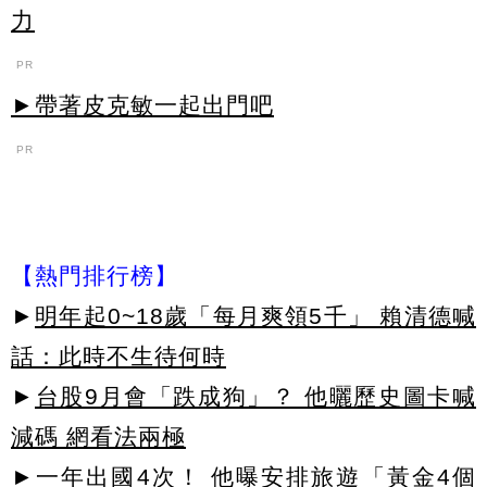
力
PR
►帶著皮克敏一起出門吧
PR
【熱門排行榜】
►
明年起0~18歲「每月爽領5千」 賴清德喊
話：此時不生待何時
►
台股9月會「跌成狗」？ 他曬歷史圖卡喊
減碼 網看法兩極
►
一年出國4次！ 他曝安排旅遊「黃金4個