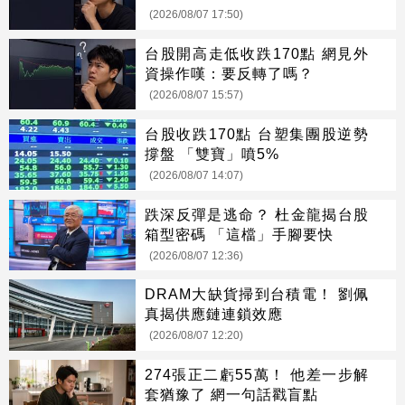
(2026/08/07 17:50)
台股開高走低收跌170點 網見外
資操作嘆：要反轉了嗎？
(2026/08/07 15:57)
台股收跌170點 台塑集團股逆勢
撐盤 「雙寶」噴5%
(2026/08/07 14:07)
跌深反彈是逃命？ 杜金龍揭台股
箱型密碼 「這檔」手腳要快
(2026/08/07 12:36)
DRAM大缺貨掃到台積電！ 劉佩
真揭供應鏈連鎖效應
(2026/08/07 12:20)
274張正二虧55萬！ 他差一步解
套猶豫了 網一句話戳盲點