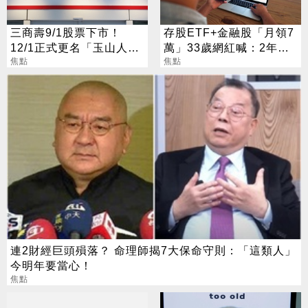
三商壽9/1股票下市！
存股ETF+金融股「月領7
12/1正式更名「玉山人
萬」33歲網紅喊：2年內
壽」
焦點
要退休
焦點
連2財經巨頭殞落？ 命理師揭7大保命守則：「這類人」
今明年要當心！
焦點