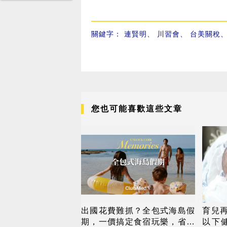
關鍵字：
連賢明
、
川習會
、
台美關稅
您也可能喜歡這些文章
出國花費難抓？全包式海島假
育兒再
期，一價搞定食宿玩樂，省錢
以下