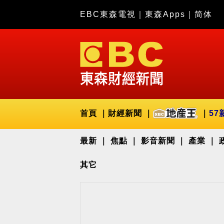
EBC東森電視
｜
東森Apps
｜
简体
首頁
財經新聞
57
最新
焦點
影音新聞
產業
其它