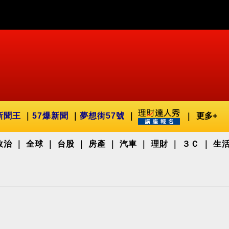
新聞王
57爆新聞
夢想街57號
更多+
政治
全球
台股
房產
汽車
理財
３Ｃ
生