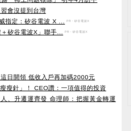
川習會沒提到台灣
定：矽谷電波 X ...
PR・矽谷電波X
＋矽谷電波X」聯手...
PR・矽谷電波X
 這日開領 低收入戶再加碼2000元
瘦瘦針」！ CEO讚：一項值得的投資
貴人、升遷運齊發 命理師：把握黃金轉運