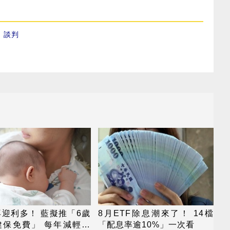
、
談判
迎利多！ 藍擬推「6歲
8月ETF除息潮來了！ 14檔
健保免費」 每年減輕近
「配息率逾10%」一次看