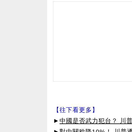
【往下看更多】
►
中國是否武力犯台？ 川
►
對中關稅降10%！ 川普