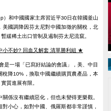
rump）和中國國家主席習近平30日在韓國釜山
，美國調降因芬太尼對中國加徵的關稅，北
、暫緩稀土出口管制及遏制芬太尼流竄。
中小不妙? 回血又解套 清單勝利組
★
習會是一場「已寫好結論的會議」，美、中目
關稅降10%，換取中國繼續購買農產品，本
，實質進展有限。
中關係沒有繼續惡化，但也未變得更樂觀。
相對小心，如對中國、俄羅斯都非常謹慎，