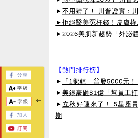
►
不用猜了！ 川普證實：
►拒絕醫美冤枉錢！皮膚權威指
►2026美肌新趨勢「外泌體
【熱門排行榜】
►
「1鄉鎮」普發5000元！
►
美銀豪砸81億「幫員工打
►
立秋好運來了！ 5星座
期