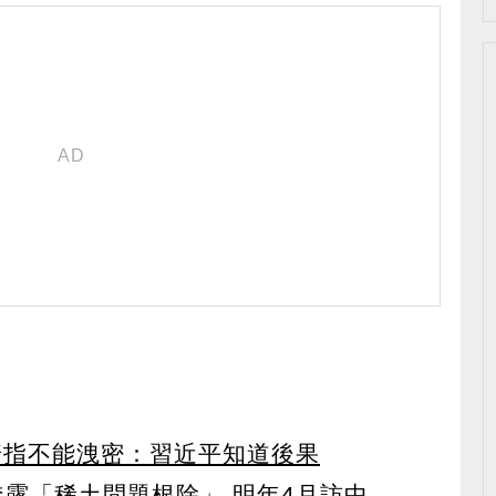
普指不能洩密：習近平知道後果
透露「稀土問題根除」 明年4月訪中