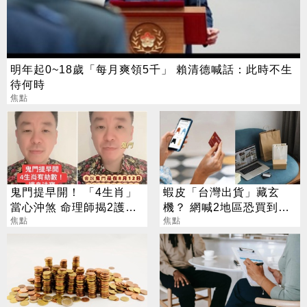
明年起0~18歲「每月爽領5千」 賴清德喊話：此時不生
待何時
焦點
鬼門提早開！ 「4生肖」
蝦皮「台灣出貨」藏玄
當心沖煞 命理師揭2護身
機？ 網喊2地區恐買到假
法寶
焦點
貨 專家揭真相
焦點