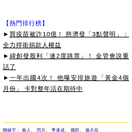
【熱門排行榜】
►
買疫苗被詐10億！ 慈濟發「3點聲明」：
全力捍衛捐款人權益
►
緯創發股利「連2度跳票」！ 金管會說重
話了
►
一年出國4次！ 他曝安排旅遊「黃金4個
月份」 卡對整年活在期待中
關鍵字：
藝人
、
閃兵
、
季連成
、
國防
、
服兵役