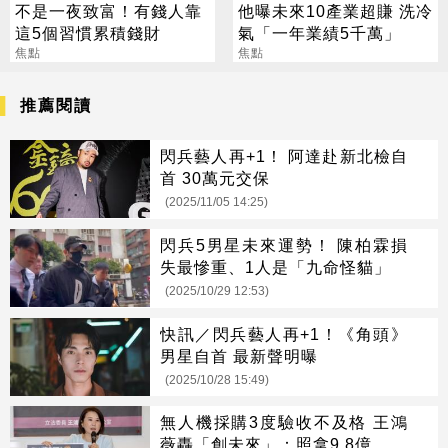
不是一夜致富！有錢人靠
他曝未來10產業超賺 洗冷
這5個習慣累積錢財
氣「一年業績5千萬」
焦點
焦點
推薦閱讀
閃兵藝人再+1！ 阿達赴新北檢自
首 30萬元交保
(2025/11/05 14:25)
閃兵5男星未來運勢！ 陳柏霖損
失最慘重、1人是「九命怪貓」
(2025/10/29 12:53)
快訊／閃兵藝人再+1！《角頭》
男星自首 最新聲明曝
(2025/10/28 15:49)
無人機採購3度驗收不及格 王鴻
薇轟「創未來」：照拿9.8億