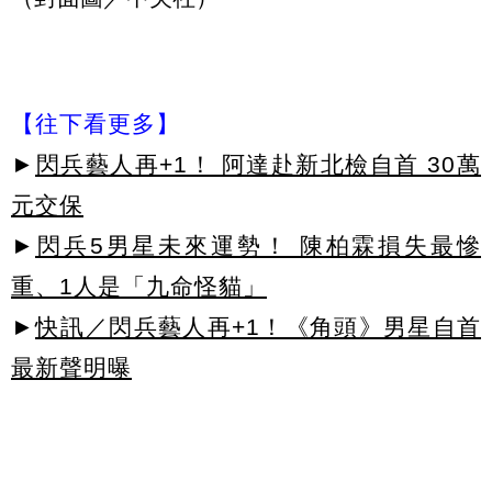
【往下看更多】
►
閃兵藝人再+1！ 阿達赴新北檢自首 30萬
元交保
►
閃兵5男星未來運勢！ 陳柏霖損失最慘
重、1人是「九命怪貓」
►
快訊／閃兵藝人再+1！《角頭》男星自首
最新聲明曝