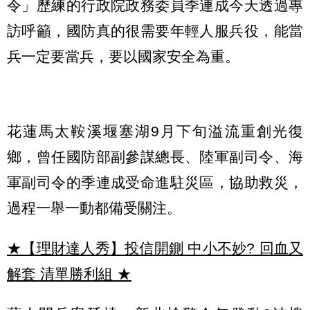
令」歷練的行政院政務委員季連成今天透過專
訪呼籲，國防真的很需要年輕人服兵役，能當
兵一定要當兵，要以國家安全為重。
花蓮馬太鞍溪堰塞湖9月下旬溢流重創光復
鄉，曾任國防部副參謀總長、陸軍副司令、海
軍副司令的季連成受命進駐災區，協助救災，
過程一舉一動都備受關注。
★【理財達人秀】投信開鍘 中小不妙? 回血又
解套 清單勝利組
★