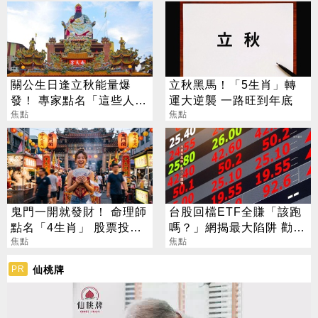
關公生日逢立秋能量爆
立秋黑馬！「5生肖」轉
發！ 專家點名「這些人」
運大逆襲 一路旺到年底
別亂拜
焦點
焦點
鬼門一開就發財！ 命理師
台股回檔ETF全賺「該跑
點名「4生肖」 股票投資
嗎？」網揭最大陷阱 勸調
大翻身
焦點
節1類股
焦點
仙桃牌
PR