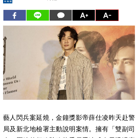
藝人閃兵案延燒，金鐘獎影帝薛仕凌昨天赴警
局及新北地檢署主動說明案情。擁有「雙副司