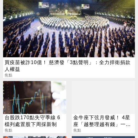
買疫苗被詐10億！ 慈濟發「3點聲明」：全力捍衛捐款
人權益
焦點
台股跌170點失守季線 6
金牛座下弦月發威！ 4星
檔列處置股下周採新制
座「越整理越有錢」一路
焦點
旺運到10月
焦點