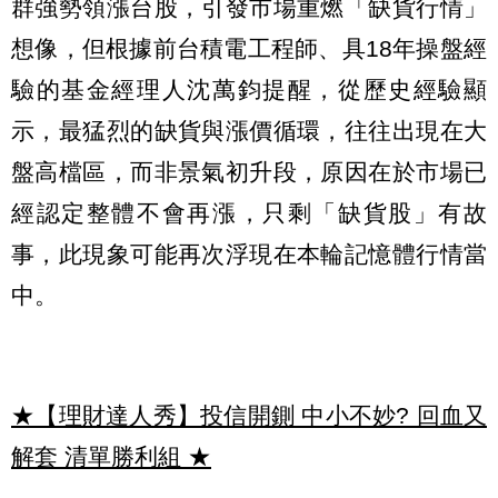
群強勢領漲台股，引發市場重燃「缺貨行情」
想像，但根據前台積電工程師、具18年操盤經
驗的基金經理人沈萬鈞提醒，從歷史經驗顯
示，最猛烈的缺貨與漲價循環，往往出現在大
盤高檔區，而非景氣初升段，原因在於市場已
經認定整體不會再漲，只剩「缺貨股」有故
事，此現象可能再次浮現在本輪記憶體行情當
中。
★【理財達人秀】投信開鍘 中小不妙? 回血又
解套 清單勝利組
★