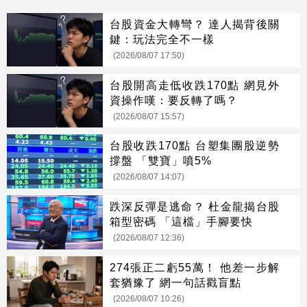
台股資金大轉彎？ 達人揭背後關
鍵：玩法完全不一樣
(2026/08/07 17:50)
台股開高走低收跌170點 網見外
資操作嘆：要反轉了嗎？
(2026/08/07 15:57)
台股收跌170點 台塑集團股逆勢
撐盤 「雙寶」噴5%
(2026/08/07 14:07)
跌深反彈是逃命？ 杜金龍揭台股
箱型密碼 「這檔」手腳要快
(2026/08/07 12:36)
274張正二虧55萬！ 他差一步解
套猶豫了 網一句話戳盲點
(2026/08/07 10:26)