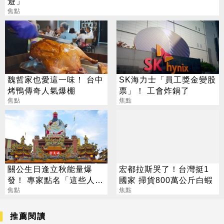
遊」
焦點
魏哲家也愛這一味！ 台中
SK海力士「員工獎金變股
烤鴨傳奇人氣爆棚
票」！ 工會炸鍋了
焦點
焦點
關公生日逢立秋能量爆
宏都拉斯哭了！台灣挺1
發！ 專家點名「這些人」
國家 掃貨800萬公斤白蝦
別亂拜
焦點
焦點
推薦閱讀