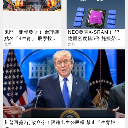
鬼門一開就發財！ 命理師
NEO發表X-SRAM！ 記
點名「4生肖」 股票投資
憶體密度飆5倍 施振榮：
大翻身
焦點
半導體迎新革命
焦點
川普再簽2行政命令！限縮出生公民權 禁止「生育旅