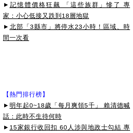
►
記憶體價格狂飆 「這些族群」慘了 專
家：小心低接又跌到18層地獄
►
北部「3縣市」將停水23小時！區域、時
間一次看
【熱門排行榜】
►
明年起0~18歲「每月爽領5千」 賴清德喊
話：此時不生待何時
►
15家銀行收回扣 60人涉與地政士勾結 專