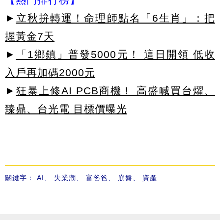
►
立秋拚轉運！命理師點名「6生肖」：把
握黃金7天
►
「1鄉鎮」普發5000元！ 這日開領 低收
入戶再加碼2000元
►
狂暴上修AI PCB商機！ 高盛喊買台燿、
臻鼎、台光電 目標價曝光
關鍵字：
AI
、
失業潮
、
富爸爸
、
崩盤
、
資產