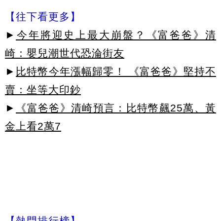
【往下看更多】
►
今年將迎史上最大崩盤？《富爸爸》清
崎：嬰兒潮世代恐淪街友
►
比特幣今年漲幅歸零！ 《富爸爸》堅持不
賣：坐等大印鈔
►
《富爸爸》清崎預言：比特幣飆25萬、黃
金上看2萬7
【熱門排行榜】