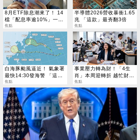
8月ETF除息潮來了！ 14
半導體2026營收暴衝1.65
檔「配息率逾10%」一次
兆 「這款」最夯翻3倍
看
焦點
焦點
白海豚颱風逼近！ 氣象署
事業壓力轉為財！「4生
最快14:30發海警 「這
肖」本周迎轉折 越忙財運
天」風雨最猛烈
焦點
越旺
焦點