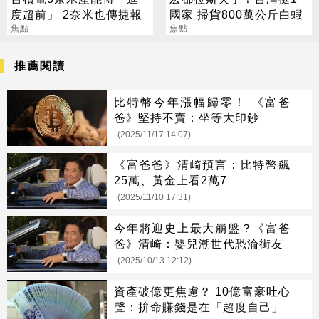
度超前」 2奈米也傳捷報
國家 掃貨800萬公斤白蝦
焦點
焦點
推薦閱讀
比特幣今年漲幅歸零！ 《富爸
爸》堅持不賣：坐等大印鈔
(2025/11/17 14:07)
《富爸爸》清崎預言：比特幣飆
25萬、黃金上看2萬7
(2025/11/10 17:31)
今年將迎史上最大崩盤？《富爸
爸》清崎：嬰兒潮世代恐淪街友
(2025/10/13 12:12)
資產破億更焦慮？ 10億富豪吐心
聲：拚命賺錢是在「超度自己」