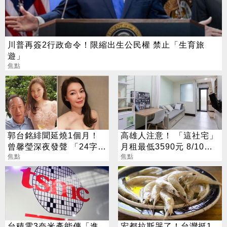
川普再簽2行政命令！限縮出生公民權 禁止「生育旅
遊」
焦點
郭台銘緋聞延燒1個月！
高雄人注意！ 「這社宅」
曾馨瑩深夜發聲 「24字」
月租最低3590元 8/10起
吐盡最心繫的事
焦點
放申請
焦點
台積電3奈米產能傳「進
宏都拉斯哭了！台灣挺1