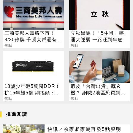
三商美邦人壽將下市！
立秋黑馬！「5生肖」轉
8/20停牌 千張大戶還有
運大逆襲 一路旺到年底
252人
焦點
焦點
18歲少年砸5萬囤DDR！
蝦皮「台灣出貨」藏玄
拚15年飆5倍 網搖頭：會
機？ 網喊2地區恐買到假
報廢
焦點
貨 專家揭真相
焦點
推薦閱讀
快訊／余家昶家屬再發5點聲明