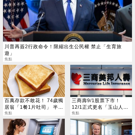
川普再簽2行政命令！限縮出生公民權 禁止「生育旅
遊」
焦點
百萬存款不敢花！ 74歲獨
三商壽9/1股票下市！
居翁「1餐1片吐司」 半年
12/1正式更名「玉山人
暴瘦嚇壞女兒
焦點
壽」
焦點