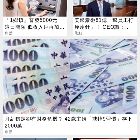
「1鄉鎮」普發5000元！
美銀豪砸81億「幫員工打
這日開領 低收入戶再加碼
瘦瘦針」！ CEO讚：一
2000元
焦點
項值得的投資
焦點
月薪穩定卻有財務危機？ 42歲主婦「戒掉9習慣」存下
2000萬
焦點