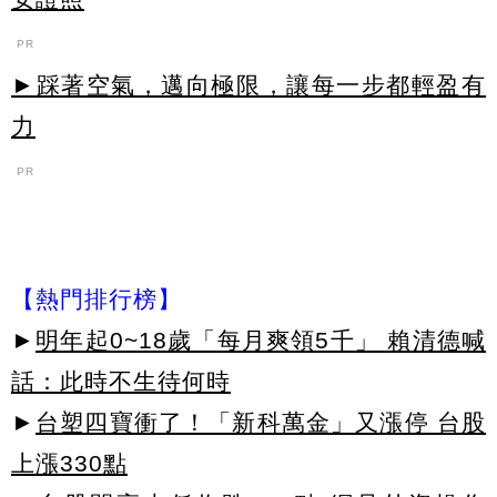
PR
►踩著空氣，邁向極限，讓每一步都輕盈有
力
PR
【熱門排行榜】
►
明年起0~18歲「每月爽領5千」 賴清德喊
話：此時不生待何時
►
台塑四寶衝了！「新科萬金」又漲停 台股
上漲330點