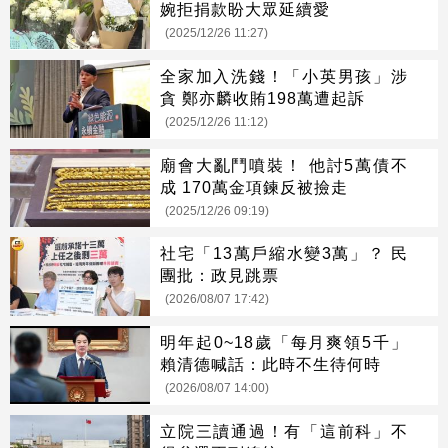
婉拒捐款盼大眾延續愛
(2025/12/26 11:27)
全家加入洗錢！「小英男孩」涉
貪 鄭亦麟收賄198萬遭起訴
(2025/12/26 11:12)
廟會大亂鬥噴裝！ 他討5萬債不
成 170萬金項鍊反被撿走
(2025/12/26 09:19)
社宅「13萬戶縮水變3萬」？ 民
團批：政見跳票
(2026/08/07 17:42)
明年起0~18歲「每月爽領5千」
賴清德喊話：此時不生待何時
(2026/08/07 14:00)
立院三讀通過！有「這前科」不