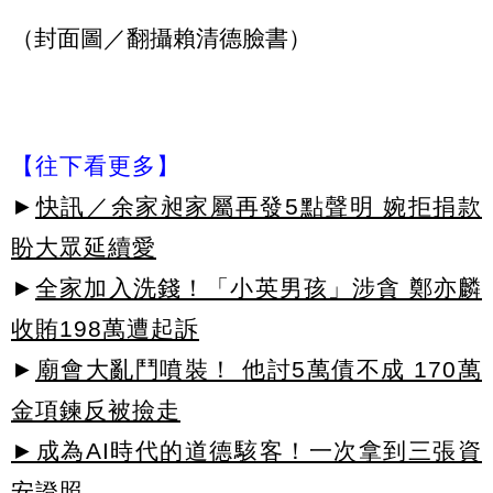
（封面圖／翻攝賴清德臉書）
【往下看更多】
►
快訊／余家昶家屬再發5點聲明 婉拒捐款
盼大眾延續愛
►
全家加入洗錢！「小英男孩」涉貪 鄭亦麟
收賄198萬遭起訴
►
廟會大亂鬥噴裝！ 他討5萬債不成 170萬
金項鍊反被撿走
►成為AI時代的道德駭客！一次拿到三張資
安證照