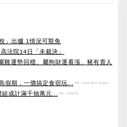
稅」出爐 1情況可豁免
最高法院14日「未裁決」
！ 屬雞運勢回穩、屬狗財運看漲、豬有貴人
假期，一價搞定食宿玩...
PR・Club Med Taiwan
體組成計滿千抽萬元...
PR・TANITA