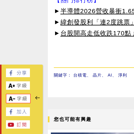
►
半導體2026營收暴衝1.
►
緯創發股利「連2度跳票
►
台股開高走低收跌170點
關鍵字：
台積電
、
晶片
、
AI
、
淨利
您也可能有興趣