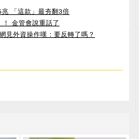
65兆 「這款」最夯翻3倍
」！ 金管會說重話了
 網見外資操作嘆：要反轉了嗎？
PR