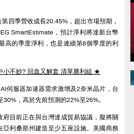
第四季營收成長20.45%，超出市場預期，
 SmartEstimate，預計淨利將達新台幣
來最高的季度淨利，也是連續第8個季度的利
中小不妙? 回血又解套 清單勝利組
★
於AI伺服器加速器需求激增及2奈米晶片，台
至30%，高於先前預測的22%至26%。
政府目前正在與台灣達成貿易協議，擬將關
電在亞利桑那州建造至少五座設施。美國商務