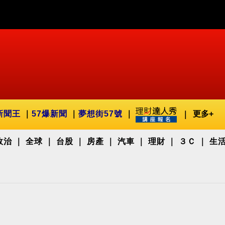
新聞王
57爆新聞
夢想街57號
更多+
政治
全球
台股
房產
汽車
理財
３Ｃ
生