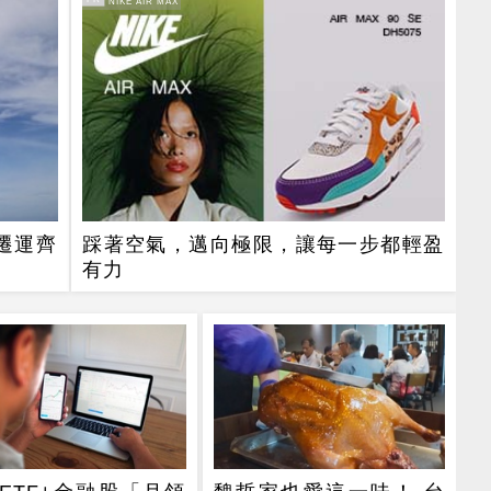
PR・NIKE AIR MAX
遷運齊
踩著空氣，邁向極限，讓每一步都輕盈
有力