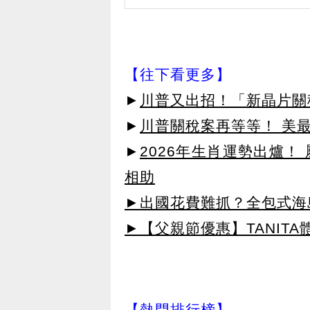
【往下看更多】
►
川普又出招！「新晶片關
►
川普關稅案再等等！ 美
►
2026年生肖運勢出爐
相助
►出國花費難抓？全包式海島
►【父親節優惠】TANITA
【熱門排行榜】