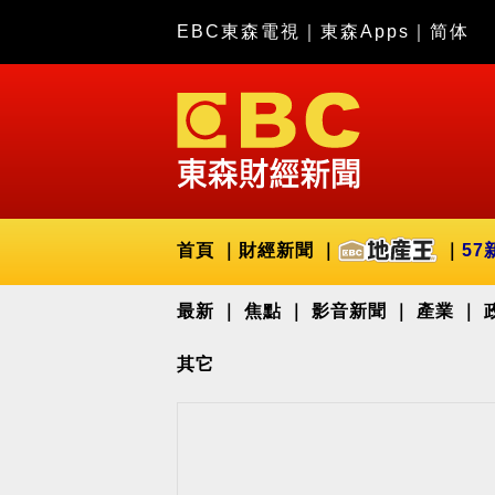
EBC東森電視
｜
東森Apps
｜
简体
首頁
財經新聞
57
最新
焦點
影音新聞
產業
其它