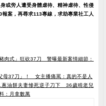
自身或旁人遭受身體虐待、精神虐待、性侵
0報案，再尋求113專線，求助專業社工人
豬肉式」狂砍37刀 警曝最新案情細節：
父母37刀」！ 女主播痛罵：真的不是人
..蔥油餅夫妻慘死逆子刀下 36歲啃老兒
料：月拿數萬