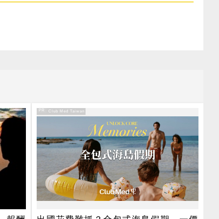
PR
PR・Club Med Taiwan