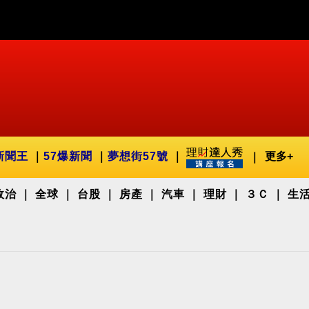
新聞王
57爆新聞
夢想街57號
更多+
政治
全球
台股
房產
汽車
理財
３Ｃ
生