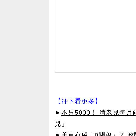
【往下看更多】
►
不只5000！ 啃老兒每
兒」
►
美車有望「0關稅」？ 