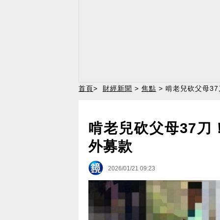
首頁
>
財經新聞
>
焦點
> 啃老兒砍父母3
啃老兒砍父母37刀
外募款
2026/01/21 09:23