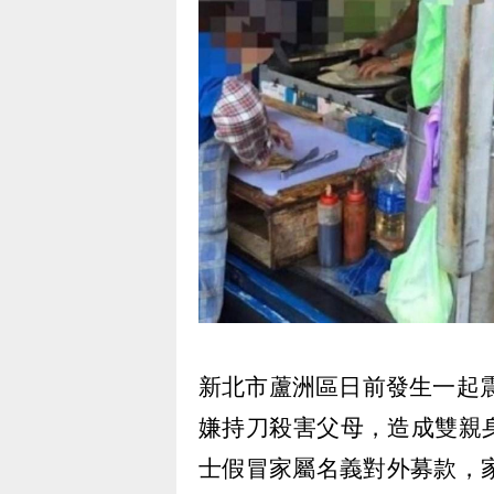
新北市蘆洲區日前發生一起震
嫌持刀殺害父母，造成雙親
士假冒家屬名義對外募款，