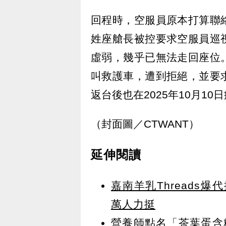
回程時，空服員原本打算聯
姓座艙長被控要求空服員巡
虛弱，幾乎已無法走回座位
叫救護車，遭到拒絕，並要
返台後也在2025年10月10
（封面圖／CTWANT）
延伸閱讀
嘉南羊乳Threads
萬人力挺
營養師點名「茶葉蛋含