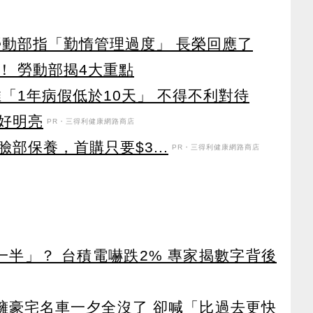
勞動部指「勤惰管理過度」 長榮回應了
！ 勞動部揭4大重點
「1年病假低於10天」 不得不利對待
好明亮
PR・三得利健康網路商店
部保養，首購只要$3...
PR・三得利健康網路商店
一半」？ 台積電嚇跌2% 專家揭數字背後
坐擁豪宅名車一夕全沒了 卻喊「比過去更快