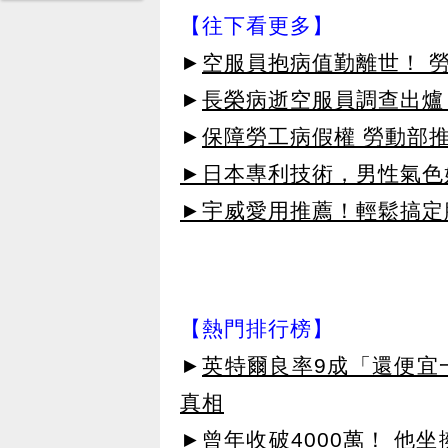
【往下看更多】
►
空服員抱病值勤離世！ 
►
長榮病逝空服員調查出爐
►
保障勞工病假權 勞動部推
►日本專利技術，男性氣色
►宇威愛用推薦！輕鬆搞定臉
【熱門排行榜】
►
英特爾良率9成「還便宜
真相
►
曾年收破4000萬！ 他