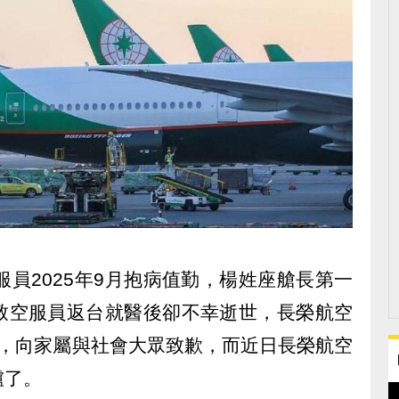
服員2025年9月抱病值勤，楊姓座艙長第一
致空服員返台就醫後卻不幸逝世，長榮航空
者會，向家屬與社會大眾致歉，而近日長榮航空
爐了。