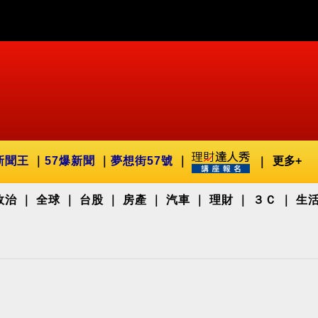
新聞王
57爆新聞
夢想街57號
更多+
政治
全球
台股
房產
汽車
理財
３Ｃ
生