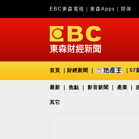
EBC東森電視
｜
東森Apps
｜
简体
首頁
財經新聞
57
最新
焦點
影音新聞
產業
其它