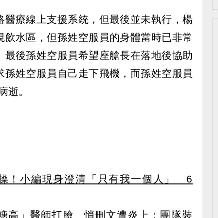
絡醫療線上支援系統，但最後並未執行，楊
視飲水區，但孫姓空服員的身體當時已非常
。最後孫姓空服員希望座艙長在落地後協助
求孫姓空服員自己走下飛機，而孫姓空服員
日病逝。
爆代操！小編現身澄清「只有我一個人」 6
糖高」醫師打臉 悄刪文遭炎上：團隊裝