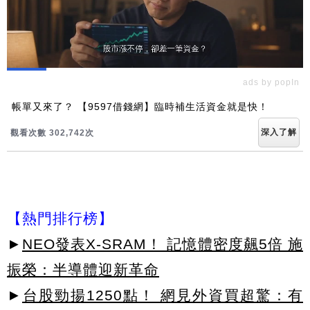
ads by popIn
帳單又來了？ 【9597借錢網】臨時補生活資金就是快！
深入了解
觀看次數 302,747次
【熱門排行榜】
►
NEO發表X-SRAM！ 記憶體密度飆5倍 施
振榮：半導體迎新革命
►
台股勁揚1250點！ 網見外資買超驚：有