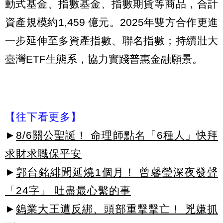
動式基金、指數基金、指數期貨等商品，合計
資產規模約1,459 億元。2025年雙方合作更進
一步延伸至多資產指數、聯名指數；持續壯大
臺灣ETF生態系，協力實踐普惠金融願景。
【往下看更多】
►
8/6關公聖誕！ 命理師點名「6種人」快拜
求財求職保平安
►
郭台銘緋聞延燒1個月！ 曾馨瑩深夜發聲
「24字」 吐盡最心繫的事
►
鎢業大王遭反綁、頭部重擊擊亡！ 兇嫌抓