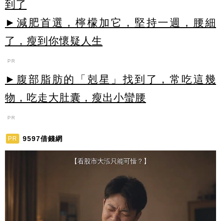
到了
►減肥首選，檸檬加它，堅持一週，腰細
了，瘦到你懷疑人生
PR
►腹部脂肪的「剋星」找到了，常吃這幾
物，吃走大肚囊，瘦出小蠻腰
PR
9597借錢網
PR