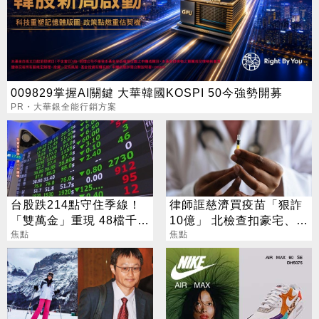
009829掌握AI關鍵 大華韓國KOSPI 50今強勢開募
PR・大華銀全能行銷方案
台股跌214點守住季線！
律師誆慈濟買疫苗「狠詐
「雙萬金」重現 48檔千金
10億」 北檢查扣豪宅、搜
股撐盤
焦點
出158公斤黃金
焦點