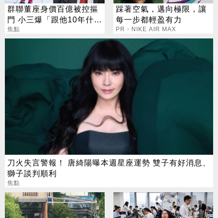
群聯董座身價百億被控摳
踩著空氣，邁向極限，讓
門 小三爆「跟他10年什麼
每一步都輕盈有力
都沒有」
焦點
PR・NIKE AIR MAX
刀火失言警報！ 唐綺陽曝本週星座運勢 雙子有好消息、
獅子談判順利
焦點