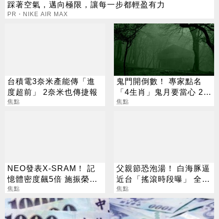
踩著空氣，邁向極限，讓每一步都輕盈有力
PR・NIKE AIR MAX
台積電3奈米產能傳「進
鬼門開倒數！ 專家點名
度超前」 2奈米也傳捷報
「4生肖」鬼月要當心 2種
焦點
人少跑海邊河邊
焦點
NEO發表X-SRAM！ 記
父親節恐泡湯！ 白海豚逼
憶體密度飆5倍 施振榮：
近台「搖滾時段曝」 全台
半導體迎新革命
焦點
雨彈開炸
焦點