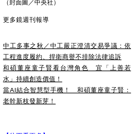
（封面圖／中央社）
更多鏡週刊報導
中工多事之秋／中工嚴正澄清交易爭議：依
工程進度履約、捍衛商譽不排除法律追訴
和碩董座童子賢看台灣角色 宜「上善若
水」持續創造價值！
當AI結合智慧型手機！ 和碩董座童子賢：
老幹新枝發新芽！