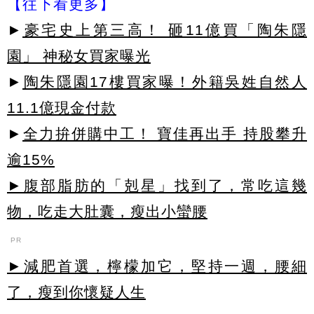
【往下看更多】
►
豪宅史上第三高！ 砸11億買「陶朱隱
園」 神秘女買家曝光
►
陶朱隱園17樓買家曝！外籍吳姓自然人
11.1億現金付款
►
全力拚併購中工！ 寶佳再出手 持股攀升
逾15%
►腹部脂肪的「剋星」找到了，常吃這幾
物，吃走大肚囊，瘦出小蠻腰
PR
►減肥首選，檸檬加它，堅持一週，腰細
了，瘦到你懷疑人生