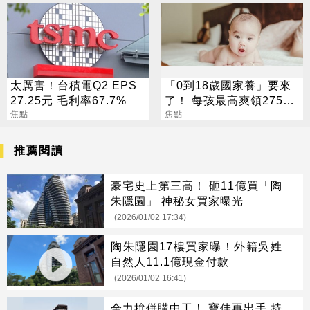
太厲害！台積電Q2 EPS
「0到18歲國家養」要來
27.25元 毛利率67.7%
了！ 每孩最高爽領275萬
焦點
0至6歲月領1萬元
焦點
推薦閱讀
豪宅史上第三高！ 砸11億買「陶
朱隱園」 神秘女買家曝光
(2026/01/02 17:34)
陶朱隱園17樓買家曝！外籍吳姓
自然人11.1億現金付款
(2026/01/02 16:41)
全力拚併購中工！ 寶佳再出手 持