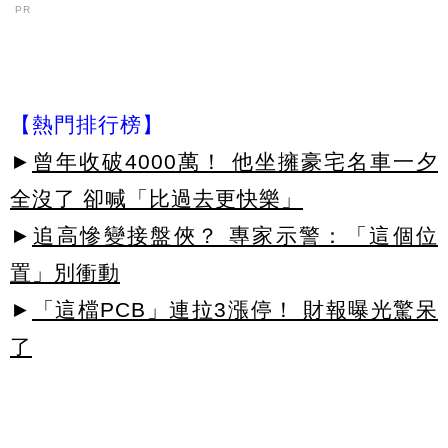
PR
【熱門排行榜】
►
曾年收破4000萬！ 他坐擁豪宅名車一夕
全沒了 卻喊「比過去更快樂」
►
追高慘變接盤俠？ 專家示警：「這個位
置」別衝動
►
「這檔PCB」連拉3漲停！ 財報曝光驚呆
了