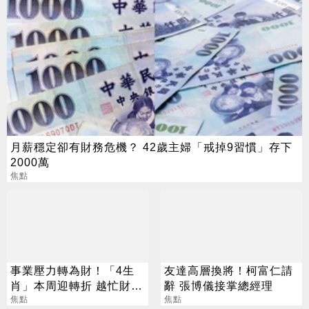
月薪穩定卻有財務危機？ 42歲主婦「戒掉9習慣」存下
2000萬
焦點
事業壓力轉為財！「4生
友達高層換將！柯富仁請
肖」本周迎轉折 越忙財運
辭 張博儀接掌總經理
越旺
焦點
焦點