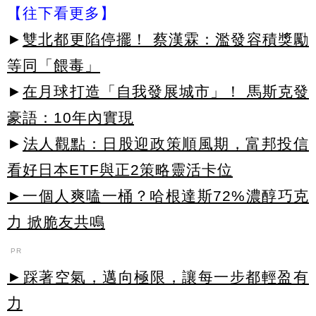
【往下看更多】
►
雙北都更陷停擺！ 蔡漢霖：濫發容積獎勵
等同「餵毒」
►
在月球打造「自我發展城市」！ 馬斯克發
豪語：10年內實現
►
法人觀點：日股迎政策順風期，富邦投信
看好日本ETF與正2策略靈活卡位
►一個人爽嗑一桶？哈根達斯72%濃醇巧克
力 掀脆友共鳴
PR
►踩著空氣，邁向極限，讓每一步都輕盈有
力