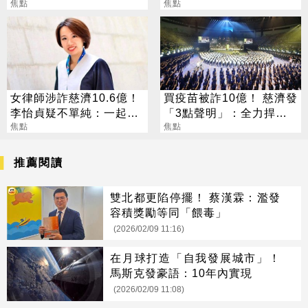
焦點
焦點
女律師涉詐慈濟10.6億！
買疫苗被詐10億！ 慈濟發
李怡貞疑不單純：一起洗
「3點聲明」：全力捍衛
錢？
焦點
捐款人權益
焦點
推薦閱讀
雙北都更陷停擺！ 蔡漢霖：濫發
容積獎勵等同「餵毒」
(2026/02/09 11:16)
在月球打造「自我發展城市」！
馬斯克發豪語：10年內實現
(2026/02/09 11:08)