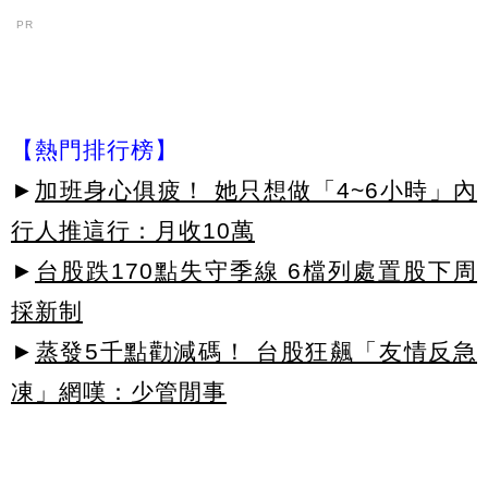
PR
【熱門排行榜】
►
加班身心俱疲！ 她只想做「4~6小時」內
行人推這行：月收10萬
►
台股跌170點失守季線 6檔列處置股下周
採新制
►
蒸發5千點勸減碼！ 台股狂飆「友情反急
凍」網嘆：少管閒事