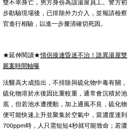
雙不幸身亡，男方身份為該湯屋員工。警方初
步勘驗現場後，已排除外力介入，並報請檢察
官進行相驗，以進一步釐清確切死因。
★延伸閱讀★
情侶接連昏迷不治！詭異湯屋雙
屍案時間軸曝
法醫高大成指出，不排除與硫化物中毒有關，
硫化物溶於水後因比重較重，通常會沉積於池
底，但若池水遭攪動，加上通風不良，硫化物
便可能快速上升並聚集於空氣中，當濃度達到
700ppm時，人只需短短4秒就可能致命；若濃