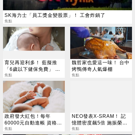
SK海力士「員工獎金變股票」！ 工會炸鍋了
焦點
育兒再迎利多！ 藍擬推
魏哲家也愛這一味！ 台中
「6歲以下健保免費」 每
烤鴨傳奇人氣爆棚
年減輕近萬元負擔
焦點
焦點
政府發大紅包！每年
NEO發表X-SRAM！ 記
60000元自動進帳 資格一
憶體密度飆5倍 施振榮：
次看
焦點
半導體迎新革命
焦點