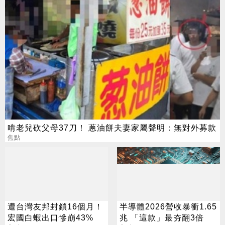
啃老兒砍父母37刀！ 蔥油餅夫妻家屬聲明：無對外募款
焦點
遭台灣友邦封鎖16個月！
半導體2026營收暴衝1.65
宏國白蝦出口慘崩43%
兆 「這款」最夯翻3倍