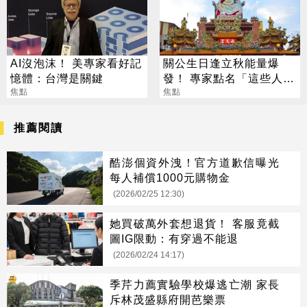
AI沒泡沫！ 美專家看好記
關公生日逢立秋能量爆
憶體：台灣是關鍵
發！ 專家點名「這些人」
焦點
別亂拜
焦點
推薦閱讀
酷澎個資外洩！官方道歉信曝光
每人補償1000元購物金
(2026/02/25 12:30)
她買破萬外套想退貨！ 客服竟截
圖IG限動：有穿過不能退
(2026/02/24 14:17)
季芹力薦實驗學校爆逃亡潮 家長
斥林茂盛縣府開芭樂票