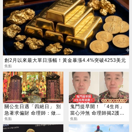
創2月以來最大單日漲幅！黃金暴漲4.4%突破4253美元
焦點
關公生日遇「四絕日」 別
鬼門提早開！ 「4生肖」
急著求偏財 命理師：做1
當心沖煞 命理師揭2護身
事更有效
焦點
法寶
焦點