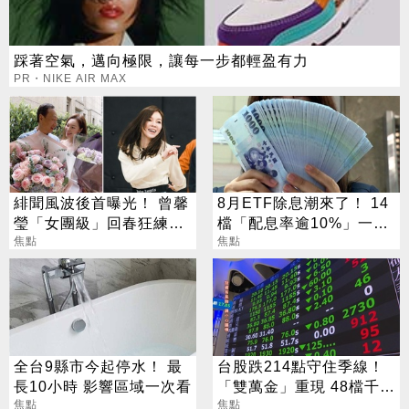
踩著空氣，邁向極限，讓每一步都輕盈有力
PR・NIKE AIR MAX
緋聞風波後首曝光！ 曾馨
8月ETF除息潮來了！ 14
瑩「女團級」回春狂練舞
檔「配息率逾10%」一次
郭董獨自公園散步
焦點
看
焦點
全台9縣市今起停水！ 最
台股跌214點守住季線！
長10小時 影響區域一次看
「雙萬金」重現 48檔千金
焦點
股撐盤
焦點