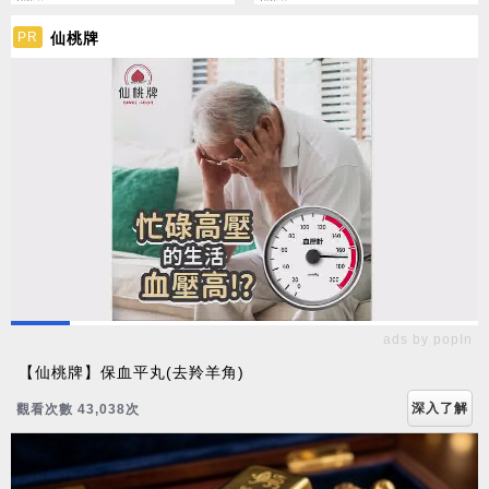
仙桃牌
PR
ads by popIn
【仙桃牌】保血平丸(去羚羊角)
深入了解
觀看次數 43,038次