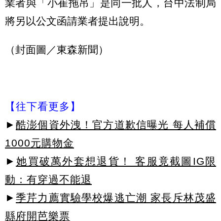
業者與「小崔拖吊」是同一批人，台中法制局
將另以公文函請業者提出說明。
（封面圖／東森新聞）
【往下看更多】
►
酷澎個資外洩！官方道歉信曝光 每人補償
1000元購物金
►
她買破萬外套想退貨！ 客服竟截圖IG限
動：有穿過不能退
►
季芹力薦實驗學校爆逃亡潮 家長斥林茂盛
縣府開芭樂票