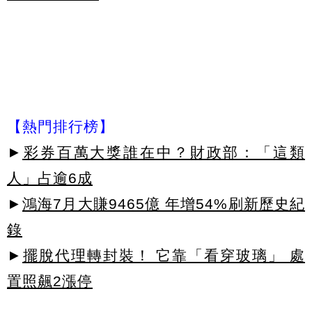
【熱門排行榜】
►
彩券百萬大獎誰在中？財政部：「這類
人」占逾6成
►
鴻海7月大賺9465億 年增54%刷新歷史紀
錄
►
擺脫代理轉封裝！ 它靠「看穿玻璃」 處
置照飆2漲停