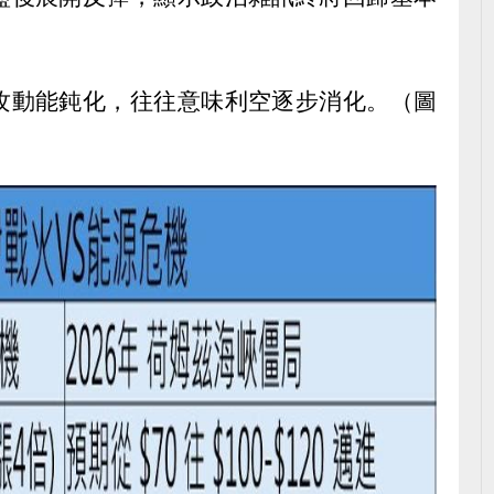
攻動能鈍化，往往意味利空逐步消化。（圖