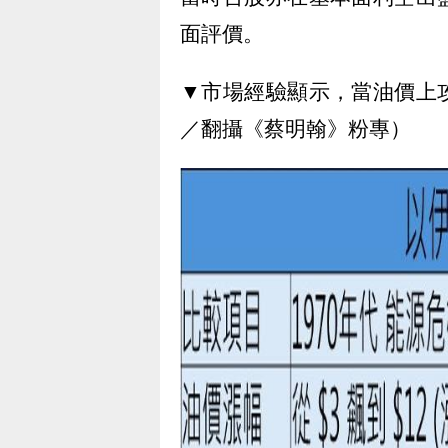
面評價。
▼市場經驗顯示，當油價上
／翻攝《蔡明翰》粉專）