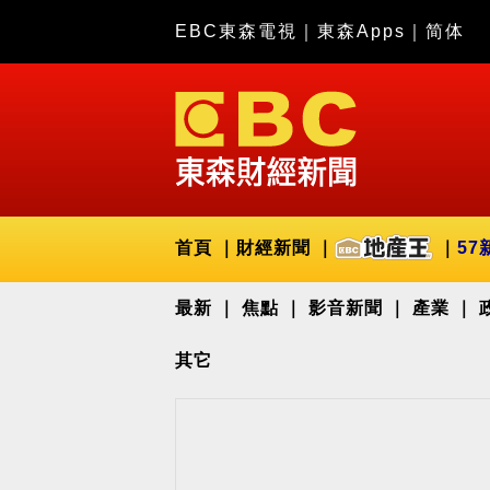
EBC東森電視
｜
東森Apps
｜
简体
首頁
財經新聞
57
最新
焦點
影音新聞
產業
其它