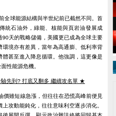
前全球能源結構與半世紀前已截然不同。首
傳統石油外，綠能、核能與頁岩油發展成
過90天的戰略儲備，美國更已成為全球主要
濟環境亦有差異，當年為高通膨、低利率背
濟體甚至進入降息循環。他強調，這更像是
全面性能源危機。
驗先到? 打底又翻多 繼續攻名單
★
，油價雖短線急漲，但往往在恐慌高峰前便見
價上攻動能鈍化，往往意味利空逐步消化。
盡後展開反彈，顯示政治雜訊終將回歸基本