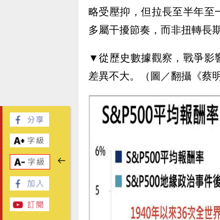
略受壓抑，但拉長至半年至
多屬干擾節奏，而非扭轉長
▼從歷史數據觀察，戰爭影
差異不大。（圖／翻攝《蔡