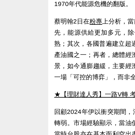
1970年代能源危機的翻版。
蔡明翰2日在
粉專
上分析，當
先，能源供給更加多元，除
熟；其次，各國普遍建立超
產油國之一；再者，總體經
景，如今通膨趨緩，主要經
一場「可控的博弈」，而非
★【理財達人秀】一路V轉 考
回顧2024年伊以衝突期間
轉弱。市場經驗顯示，當油
當時台股亦在基本面利空出