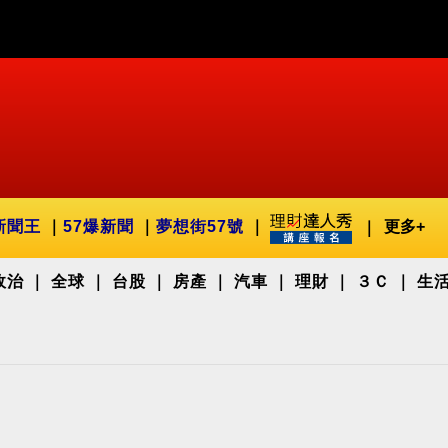
新聞王
57爆新聞
夢想街57號
更多+
政治
全球
台股
房產
汽車
理財
３Ｃ
生