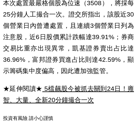
本次處置最嚴格個股為位速（3508），將採每
25分鐘人工撮合一次。證交所指出，該股近30
個營業日內曾遭處置，且連續3個營業日列為
注意股，近6日股價累計跌幅達39.91%；券商
交易比重亦出現異常，凱基證券賣出占比達
36.96%，富邦證券買進占比則達42.59%，顯
示籌碼集中度偏高，因此遭加強監管。
★延伸閱讀★
5檔飆股今被抓去關到24日！雍
智、大量、全新20分鐘撮合一次
投資有風險 請小心謹慎