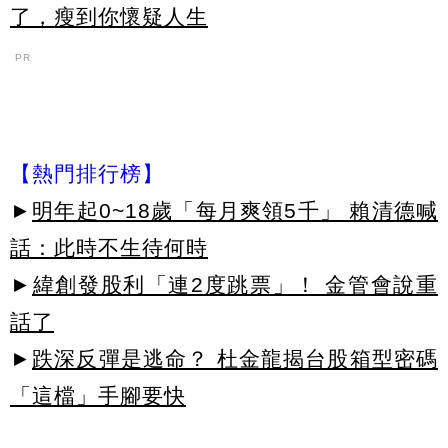
了，瘦到你懷疑人生
PR
【熱門排行榜】
►
明年起0~18歲「每月爽領5千」 賴清德喊
話：此時不生待何時
►
緯創發股利「連2度跳票」！ 金管會說重
話了
►
跌深反彈是逃命？ 杜金龍揭台股箱型密碼
「這檔」手腳要快