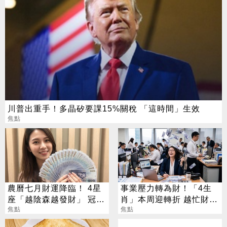
川普出重手！多晶矽要課15%關稅 「這時間」生效
焦點
農曆七月財運降臨！ 4星
事業壓力轉為財！「4生
座「越陰森越發財」 冠軍
肖」本周迎轉折 越忙財運
賺到翻
焦點
越旺
焦點