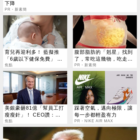
下降
PR・新素簡
育兒再迎利多！ 藍擬推
腹部脂肪的「剋星」找到
「6歲以下健保免費」 每
了，常吃這幾物，吃走大
年減輕近萬元負擔
焦點
肚囊，瘦出小蠻腰
PR・新素簡
美銀豪砸81億「幫員工打
踩著空氣，邁向極限，讓
瘦瘦針」！ CEO讚：一
每一步都輕盈有力
項值得的投資
焦點
PR・NIKE AIR MAX