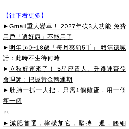
【往下看更多】
►
Gmail重大變革！ 2027年砍3大功能 免費
用戶「這好康」不能用了
►
明年起0~18歲「每月爽領5千」 賴清德喊
話：此時不生待何時
►
立秋好運來了！ 5星座貴人、升遷運齊發
命理師：把握黃金轉運期
►肚腩一抓一大把，只需1個雞蛋，用一個
瘦一個
PR
►減肥首選，檸檬加它，堅持一週，腰細