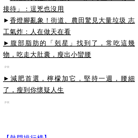
接待」：逞兇也沒用
►
香燈腳亂象！街道、農田驚見大量垃圾 志
工氣炸：人在做天在看
►腹部脂肪的「剋星」找到了，常吃這幾
物，吃走大肚囊，瘦出小蠻腰
PR
►減肥首選，檸檬加它，堅持一週，腰細
了，瘦到你懷疑人生
PR
【熱門排行榜】