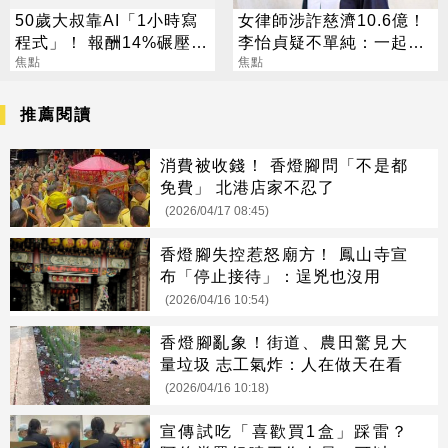
50歲大叔靠AI「1小時寫
女律師涉詐慈濟10.6億！
程式」！ 報酬14%碾壓標
李怡貞疑不單純：一起洗
普 直接辭職去炒股
焦點
錢？
焦點
推薦閱讀
消費被收錢！ 香燈腳問「不是都
免費」 北港店家不忍了
(2026/04/17 08:45)
香燈腳失控惹怒廟方！ 鳳山寺宣
布「停止接待」：逞兇也沒用
(2026/04/16 10:54)
香燈腳亂象！街道、農田驚見大
量垃圾 志工氣炸：人在做天在看
(2026/04/16 10:18)
宣傳試吃「喜歡買1盒」踩雷？