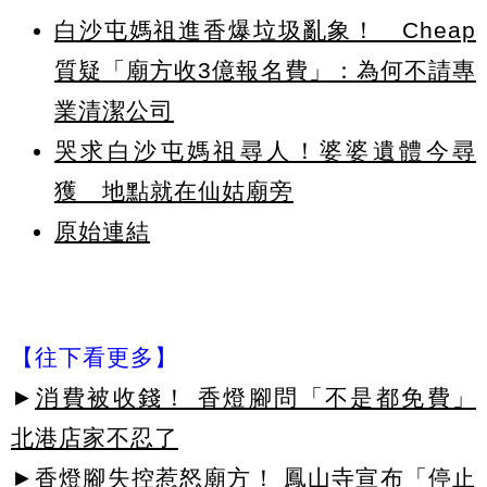
白沙屯媽祖進香爆垃圾亂象！ Cheap
質疑「廟方收3億報名費」：為何不請專
業清潔公司
哭求白沙屯媽祖尋人！婆婆遺體今尋
獲 地點就在仙姑廟旁
原始連結
【往下看更多】
►
消費被收錢！ 香燈腳問「不是都免費」
北港店家不忍了
►
香燈腳失控惹怒廟方！ 鳳山寺宣布「停止