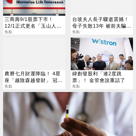
三商壽9/1股票下市！
台玻夫人長子驟逝震撼！
12/1正式更名「玉山人
母子失散13年 被前夫騙
壽」
焦點
「愛兒已夭折」
焦點
農曆七月財運降臨！ 4星
緯創發股利「連2度跳
座「越陰森越發財」 冠軍
票」！ 金管會說重話了
賺到翻
焦點
焦點