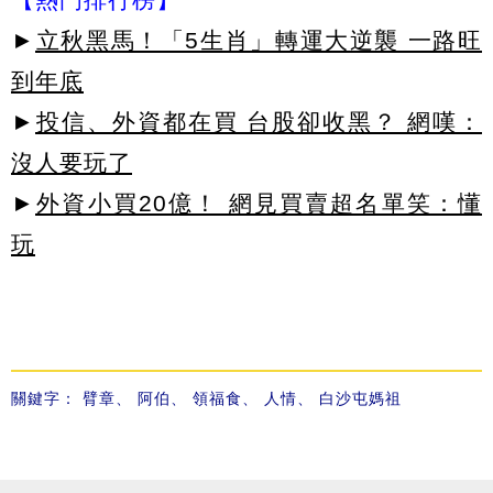
►
立秋黑馬！「5生肖」轉運大逆襲 一路旺
到年底
►
投信、外資都在買 台股卻收黑？ 網嘆：
沒人要玩了
►
外資小買20億！ 網見買賣超名單笑：懂
玩
關鍵字：
臂章
、
阿伯
、
領福食
、
人情
、
白沙屯媽祖