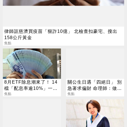
律師誆慈濟買疫苗「狠詐10億」 北檢查扣豪宅、搜出
158公斤黃金
焦點
8月ETF除息潮來了！ 14
關公生日遇「四絕日」 別
檔「配息率逾10%」一次
急著求偏財 命理師：做1
看
焦點
事更有效
焦點