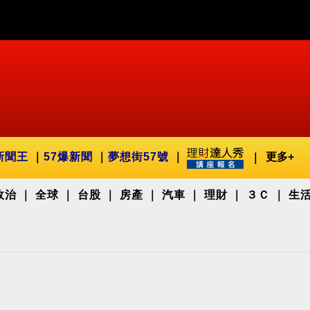
新聞王
57爆新聞
夢想街57號
更多+
政治
全球
台股
房產
汽車
理財
３Ｃ
生