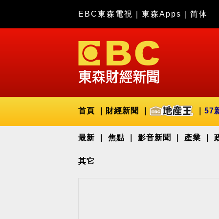
EBC東森電視
｜
東森Apps
｜
简体
首頁
財經新聞
57
最新
焦點
影音新聞
產業
其它