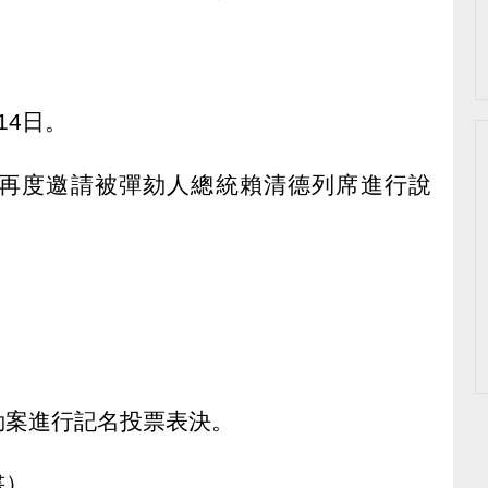
14日。
再度邀請被彈劾人總統賴清德列席進行說
劾案進行記名投票表決。
書）