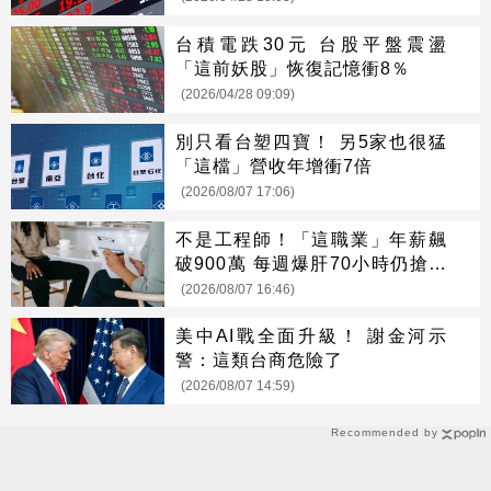
台積電跌30元 台股平盤震盪
「這前妖股」恢復記憶衝8％
(2026/04/28 09:09)
別只看台塑四寶！ 另5家也很猛
「這檔」營收年增衝7倍
(2026/08/07 17:06)
不是工程師！「這職業」年薪飆
破900萬 每週爆肝70小時仍搶破
頭
(2026/08/07 16:46)
美中AI戰全面升級！ 謝金河示
警：這類台商危險了
(2026/08/07 14:59)
Recommended by