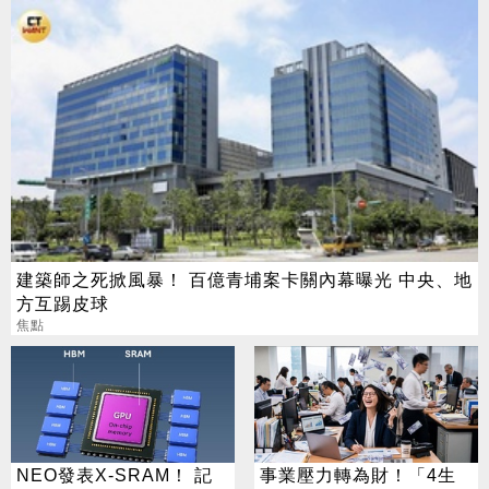
建築師之死掀風暴！ 百億青埔案卡關內幕曝光 中央、地
方互踢皮球
焦點
NEO發表X-SRAM！ 記
事業壓力轉為財！「4生