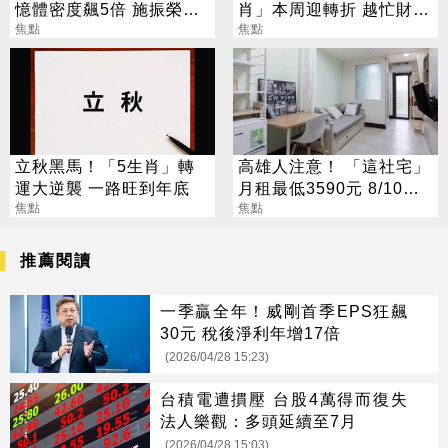
憶體密度飆5倍 施振榮：
肖」本周迎轉折 越忙財運
半導體迎新革命
焦點
越旺
焦點
立秋黑馬！「5生肖」轉
高雄人注意！ 「這社宅」
運大逆襲 一路旺到年底
月租最低3590元 8/10起
焦點
放申請
焦點
推薦閱讀
一季贏全年！威剛首季EPS狂飆
30元 稅後淨利年增17倍
(2026/04/28 15:23)
台積電遭摜壓 台股4萬得而復失
法人樂觀：多頭延續至7月
(2026/04/28 15:03)