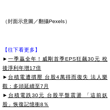
（封面示意圖／翻攝Pexels）
【往下看更多】
►
一季贏全年！威剛首季EPS狂飆30元 稅
後淨利年增17倍
►
台積電遭摜壓 台股4萬得而復失 法人樂
觀：多頭延續至7月
►
台積電跌30元 台股平盤震盪 「這前妖
股」恢復記憶衝8％