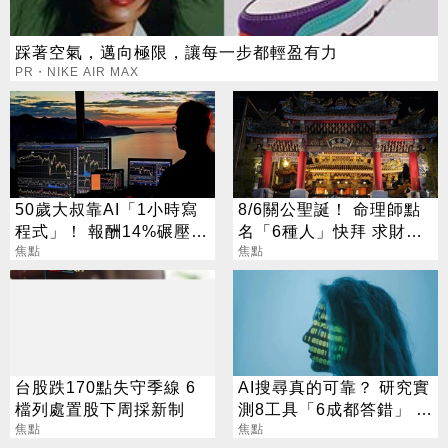
踩著空氣，邁向極限，讓每一步都輕盈有力
PR・NIKE AIR MAX
50歲大叔靠AI「1小時寫
8/6關公聖誕！ 命理師點
程式」！ 報酬14%碾壓標
名「6種人」快拜 求財求
普 直接辭職去炒股
焦點
職保平安
焦點
台股跌170點失守季線 6
AI搜尋真的可靠？ 研究實
檔列處置股下周採新制
測8工具「6成都答錯」 這
焦點
款最糟錯9成
焦點