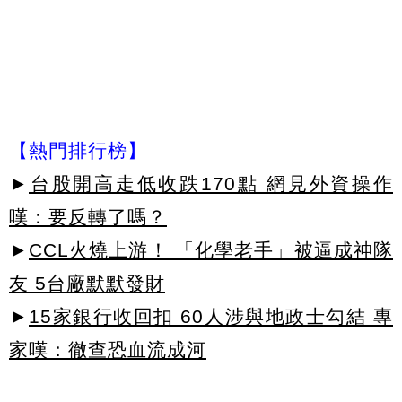
【熱門排行榜】
►
台股開高走低收跌170點 網見外資操作
嘆：要反轉了嗎？
►
CCL火燒上游！ 「化學老手」被逼成神隊
友 5台廠默默發財
►
15家銀行收回扣 60人涉與地政士勾結 專
家嘆：徹查恐血流成河