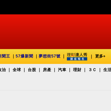
新聞王
57爆新聞
夢想街57號
更多+
政治
全球
台股
房產
汽車
理財
３Ｃ
生