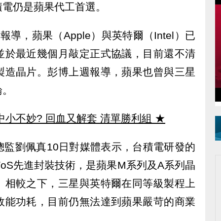
積電仍是蘋果代工首選。
導，蘋果（Apple）與英特爾（Intel）已
並於最近幾個月敲定正式協議，目前還不清
製造晶片。彭博上週報導，蘋果也曾與三星
論。
中小不妙? 回血又解套 清單勝利組
★
總監劉佩真10日對媒體表示，台積電研發的
oWoS先進封裝技術，是蘋果M系列及A系列晶
。相較之下，三星與英特爾在同等級製程上
效能功耗，目前仍無法達到蘋果嚴苛的商業