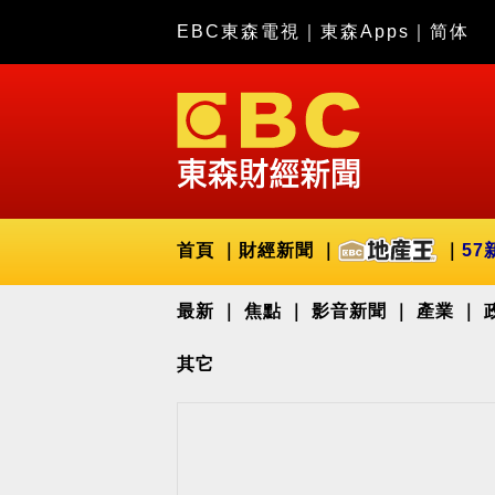
EBC東森電視
｜
東森Apps
｜
简体
首頁
財經新聞
57
最新
焦點
影音新聞
產業
其它