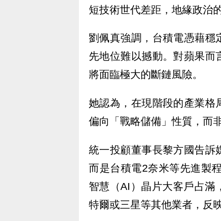
短技術世代差距，地緣政治
劉佩真強調，台積電憑藉穩
先地位難以撼動。對蘋果而
將面臨極大的斷鏈風險。
她認為，在現階段的產業格
偏向「戰略儲備」性質，而
統一投顧董事長黎方國告訴
而是台積電2奈米等先進製程
智慧（AI）晶片大客戶占
特爾或三星等其他業者，反