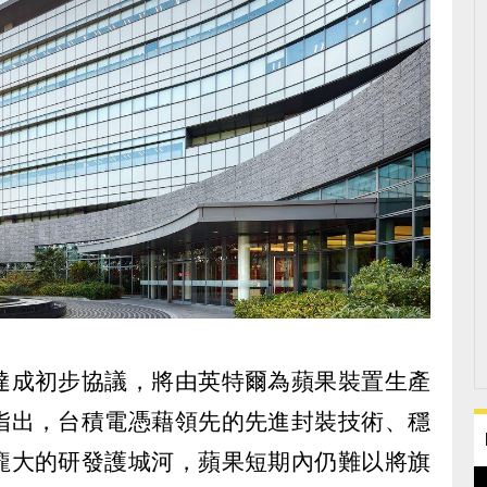
達成初步協議，將由英特爾為蘋果裝置生產
指出，台積電憑藉領先的先進封裝技術、穩
龐大的研發護城河，蘋果短期內仍難以將旗