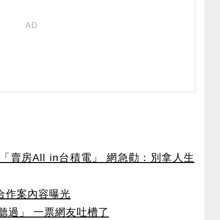
賣房All in台積電」 網急勸：別拿人生
 合作案內容曝光
沒聽過」 一票網友吐槽了