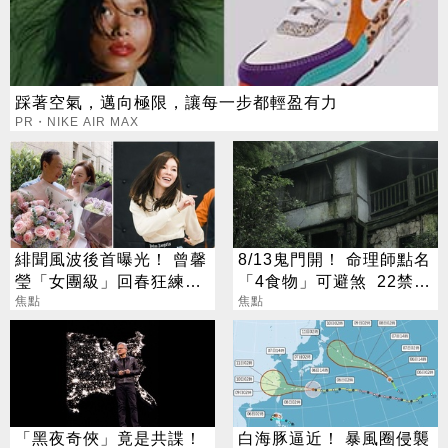
踩著空氣，邁向極限，讓每一步都輕盈有力
PR・NIKE AIR MAX
緋聞風波後首曝光！ 曾馨
8/13鬼門開！ 命理師點名
瑩「女團級」回春狂練舞
「4食物」可避煞 22禁忌
郭董獨自公園散步
焦點
一次看
焦點
「黑夜奇俠」竟是共諜！
白海豚逼近！ 暴風圈侵襲