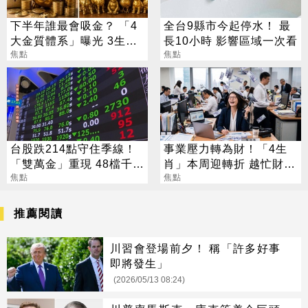
下半年誰最會吸金？ 「4
全台9縣市今起停水！ 最
大金質體系」曝光 3生肖
長10小時 影響區域一次看
偏財旺到「錢自己找上
焦點
焦點
門」
台股跌214點守住季線！
事業壓力轉為財！「4生
「雙萬金」重現 48檔千金
肖」本周迎轉折 越忙財運
股撐盤
焦點
越旺
焦點
推薦閱讀
川習會登場前夕！ 稱「許多好事
即將發生」
(2026/05/13 08:24)