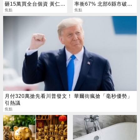
砸15萬買全台個資 黃仁
率衝67% 北部6縣市破5
勳、張麗善也受害
焦點
成
焦點
月付320萬搶先看川普發文！ 華爾街瘋搶「毫秒優勢」
引熱議
焦點