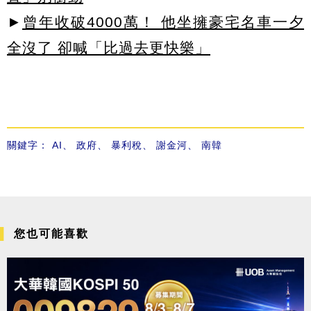
►
曾年收破4000萬！ 他坐擁豪宅名車一夕
全沒了 卻喊「比過去更快樂」
關鍵字：
AI
、
政府
、
暴利稅
、
謝金河
、
南韓
您也可能喜歡