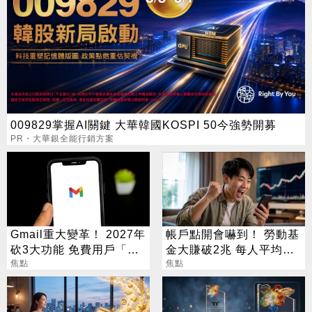
009829掌握AI關鍵 大華韓國KOSPI 50今強勢開募
PR・大華銀全能行銷方案
Gmail重大變革！ 2027年
帳戶點開會嚇到！ 勞動基
砍3大功能 免費用戶「這
金大賺破2兆 每人平均發
好康」不能用了
焦點
財11萬
焦點