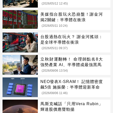
(2026/05/12 12:45)
美媒指台股玩火恐崩盤！謝金河
揭2關鍵：半導體在衝浪
(2026/05/11 10:24)
台股過熱在玩火？ 謝金河搖頭：
是全球半導體在衝浪
(2026/05/11 09:37)
立秋財運翻轉！ 命理師點名8大
強勢產業 AI、半導體成最強黑馬
(2026/08/06 13:54)
NEO發表X-SRAM！ 記憶體密度
飆5倍 施振榮：半導體迎新革命
(2026/08/06 11:46)
馬斯克喊話「只用Vera Rubin」
輝達股價應聲勁揚