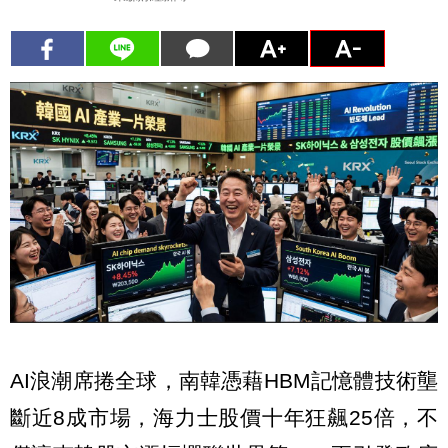
AI浪潮席捲全球，南韓憑藉HBM記憶體技術壟
斷近8成市場，海力士股價十年狂飆25倍，不