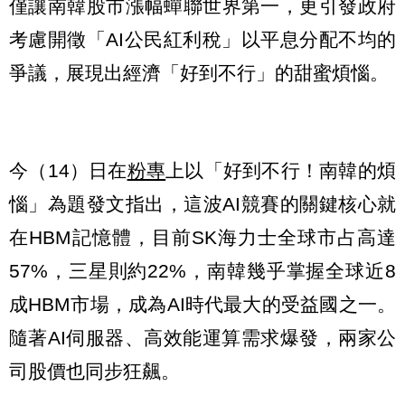
僅讓南韓股市漲幅蟬聯世界第一，更引發政府
考慮開徵「AI公民紅利稅」以平息分配不均的
爭議，展現出經濟「好到不行」的甜蜜煩惱。
今（14）日在
粉專
上以「好到不行！南韓的煩
惱」為題發文指出，這波AI競賽的關鍵核心就
在HBM記憶體，目前SK海力士全球市占高達
57%，三星則約22%，南韓幾乎掌握全球近8
成HBM市場，成為AI時代最大的受益國之一。
隨著AI伺服器、高效能運算需求爆發，兩家公
司股價也同步狂飆。