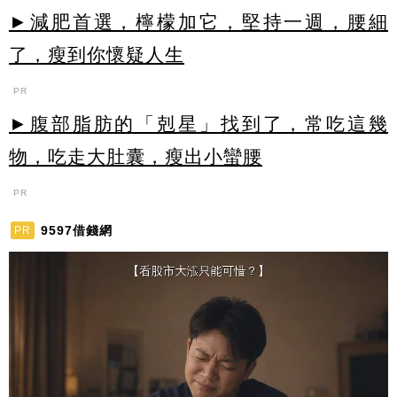
►減肥首選，檸檬加它，堅持一週，腰細
了，瘦到你懷疑人生
PR
►腹部脂肪的「剋星」找到了，常吃這幾
物，吃走大肚囊，瘦出小蠻腰
PR
9597借錢網
PR