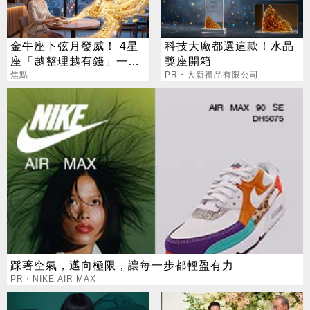
金牛座下弦月發威！ 4星
科技大廠都選這款！水晶
座「越整理越有錢」一路
獎座開箱
旺運到10月
焦點
PR・大新禮品有限公司
踩著空氣，邁向極限，讓每一步都輕盈有力
PR・NIKE AIR MAX