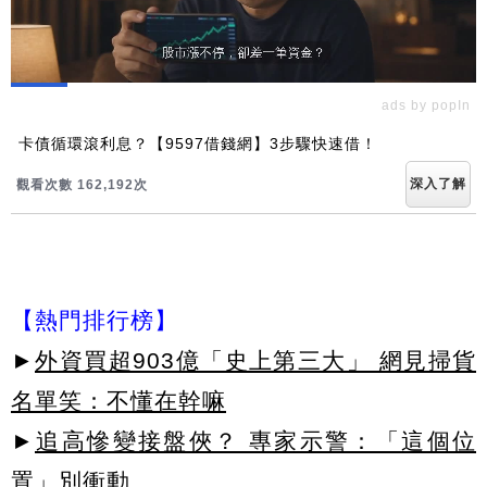
ads by popIn
卡債循環滾利息？【9597借錢網】3步驟快速借！
深入了解
觀看次數 162,197次
【熱門排行榜】
►
外資買超903億「史上第三大」 網見掃貨
名單笑：不懂在幹嘛
►
追高慘變接盤俠？ 專家示警：「這個位
置」別衝動