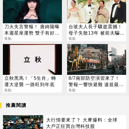
刀火失言警報！ 唐綺陽曝
台玻夫人長子驟逝震撼！
本週星座運勢 雙子有好消
母子失散13年 被前夫騙
息、獅子談判順利
焦點
「愛兒已夭折」
焦點
立秋黑馬！「5生肖」轉
8/7南部防空演習來了！
運大逆襲 一路旺到年底
警報一響快避難 違規最高
焦點
開罰15萬
焦點
推薦閱讀
大行情要來了？ 大摩爆料：全球
大戶正狂買台灣科技股