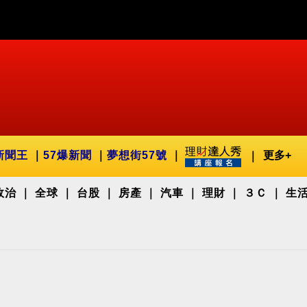
新聞王
57爆新聞
夢想街57號
更多+
政治
全球
台股
房產
汽車
理財
３Ｃ
生