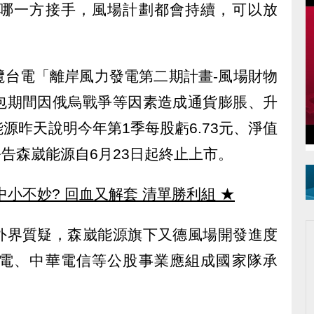
哪一方接手，風場計劃都會持續，可以放
攬台電「離岸風力發電第二期計畫-風場財物
包期間因俄烏戰爭等因素造成通貨膨脹、升
源昨天說明今年第1季每股虧6.73元、淨值
公告森崴能源自6月23日起終止上市。
中小不妙? 回血又解套 清單勝利組
★
外界質疑，森崴能源旗下又德風場開發進度
電、中華電信等公股事業應組成國家隊承