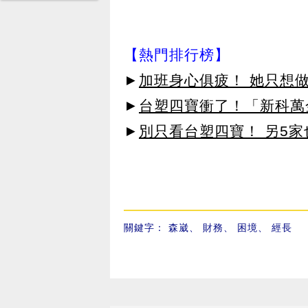
【熱門排行榜】
►
加班身心俱疲！ 她只想做
►
台塑四寶衝了！「新科萬金
►
別只看台塑四寶！ 另5家
關鍵字：
森崴
、
財務
、
困境
、
經長