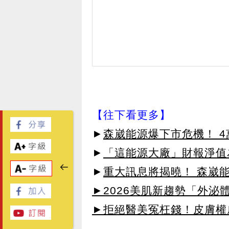
【往下看更多】
►
森崴能源爆下市危機！ 
►
「這能源大廠」財報淨值為
►
重大訊息將揭曉！ 森崴
►2026美肌新趨勢「外泌體
►拒絕醫美冤枉錢！皮膚權威指