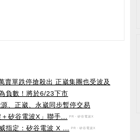
4萬賣單跌停搶殺出 正崴集團也受波及
負數！將於6/23下市
能源、正崴、永崴同步暫停交易
＋矽谷電波X」聯手...
PR・矽谷電波X
定：矽谷電波 X ...
PR・矽谷電波X