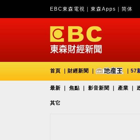
EBC東森電視
｜
東森Apps
｜
简体
首頁
財經新聞
57
最新
焦點
影音新聞
產業
其它