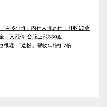
「4~6小時」內行人推這行：月收10萬
」又漲停 台股上漲330點
也很猛 「這檔」營收年增衝7倍