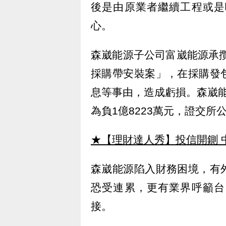
後是由原業者繼續工程或是
心。
森崴能源子公司富崴能源承
採購帶安裝案」，在採購發
息等事由，造成虧損。森崴能
為負1億8223萬元，證交所
★【理財達人秀】投信開鍘 
森崴能源陷入財務困境，有
恐受連累，更有業界呼籲台
接。